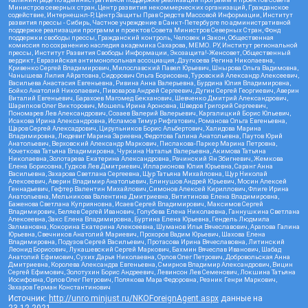
Министров северных стран, Центр развития некоммерческих организаций, Гражданское
содействие, Интернешнл-Р, Центр Защиты Прав Средств Массовой Информации, Институт
развития прессы - Сибирь, Частное учреждение в Санкт-Петербурге по административной
поддержке реализации программ и проектов Совета Министров Северных Стран, Фонд
поддержки свободы прессы, Гражданский контроль, Человек и Закон, Общественная
комиссия по сохранению наследия академика Сахарова, МЕМО. РУ, Институт региональной
прессы, Институт Развития Свободы Информации, Экозащита!-Женсовет, Общественный
вердикт, Евразийская антимонопольная ассоциация, Дзугкоева Регина Николаевна,
Кривенко Сергей Владимирович, Милославский Павел Юрьевич, Шнырова Ольга Вадимовна,
Чанышева Лилия Айратовна, Сидорович Ольга Борисовна, Туровский Александр Алексеевич,
Васильева Анастасия Евгеньевна, Ривина Анна Валерьевна, Бурдина Юлия Владимировна,
Бойко Анатолий Николаевич, Пивоваров Андрей Сергеевич, Дугин Сергей Георгиевич, Аверин
Виталий Евгеньевич, Барахоев Магомед Бекханович, Шевченко Дмитрий Александрович,
Шарипков Олег Викторович, Мошель Ирина Ароновна, Шведов Григорий Сергеевич,
Пономарев Лев Александрович, Созаев Валерий Валерьевич, Каргалицкий Борис Юльевич,
Исакова Ирина Александровна, Исламов Тимур Рифгатович, Романова Ольга Евгеньевна,
Щаров Сергей Алексадрович, Цирульников Борис Альбертович, Халидова Марина
Владимировна, Людевиг Марина Зариевна, Федотова Галина Анатольевна, Паутов Юрий
Анатольевич, Верховский Александр Маркович, Пислакова-Паркер Марина Петровна,
Кочеткова Татьяна Владимировна, Чуркина Наталья Валерьевна, Акимова Татьяна
Николаевна, Золотарева Екатерина Александровна, Рачинский Ян Збигневич, Жемкова
Елена Борисовна, Гудков Лев Дмитриевич, Илларионова Юлия Юрьевна, Саранг Анна
Васильевна, Захарова Светлана Сергеевна, Щур Татьяна Михайловна, Щур Николай
Алексеевич, Аверин Владимир Анатольевич, Блинушов Андрей Юрьевич, Мосин Алексей
Геннадьевич, Гефтер Валентин Михайлович, Симонов Алексей Кириллович, Флиге Ирина
Анатольевна, Мельникова Валентина Дмитриевна, Вититинова Елена Владимировна,
Баженова Светлана Куприяновна, Исаев Сергей Владимирович, Максимов Сергей
Владимирович, Беляев Сергей Иванович, Голубева Елена Николаевна, Ганнушкина Светлана
Алексеевна, Закс Елена Владимировна, Буртина Елена Юрьевна, Гендель Людмила
Залмановна, Кокорина Екатерина Алексеевна, Шуманов Илья Вячеславович, Арапова Галина
Юрьевна, Свечников Анатолий Мариевич, Прохоров Вадим Юрьевич, Шахова Елена
Владимировна, Подузов Сергей Васильевич, Протасова Ирина Вячеславовна, Литинский
Леонид Борисович, Лукашевский Сергей Маркович, Бахмин Вячеслав Иванович, Шабад
Анатолий Ефимович, Сухих Дарья Николаевна, Орлов Олег Петрович, Добровольская Анна
Дмитриевна, Королева Александра Евгеньевна, Смирнов Владимир Александрович, Вицин
Сергей Ефимович, Золотухин Борис Андреевич, Левинсон Лев Семенович, Локшина Татьяна
Иосифовна, Орлов Олег Петрович, Полякова Мара Федоровна, Резник Генри Маркович,
Захаров Герман Константинович
Источник:
http://unro.minjust.ru/NKOForeignAgent.aspx
данные на