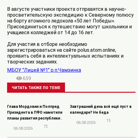
В августе участники проекта отправятся в научно-
просветительскую экспедицию к Северному полюсу
на борту атомного ледокола «50 лет Победы».
Присоединиться к путешествию могут школьники и
учащиеся колледжей от 14 до 16 лет.
Для участия в отборе необходимо
зарегистрироваться на сайте polus.atom.online,
проявить себя в интеллектуальных испытаниях и
творческих заданиях.
МБОУ "Лицей №1" р.п.Чамзинка
659
ЧИТАТЬ ТАКЖЕ ПО ТЕМЕ
Глава Мордовии и Полпред
Завтрашний день всё ещё пуст в
Президента в ПФО наметили
календаре? Не беда
планы развития республики .
13
06.08.2026
72
06.08.2026