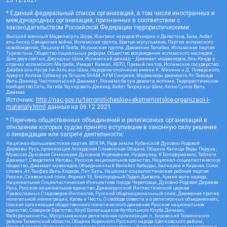
23.12.2021
* Единый федеральный список организаций, в том числе иностранных и
международных организаций, признанных в соответствии с
законодательством Российской Федерации террористическими:
Высший военный Маджлисуль Шура, Конгресс народов Ичкерии и Дагестана, База, Асбат
аль-Ансар, Священная война, Исламская группа, Братья-мусульмане, Партия исламского
освобождения, Лашкар-И-Тайба, Исламская группа, Движение Талибан, Исламская партия
Туркестана, Общество социальных реформ, Общество возрождения исламского наследия,
Дом двух святых, Джунд аш-Шам, Исламский джихад – Джамаат моджахедов, Аль-Каида в
странах исламского Магриба, Имарат Кавказ, АБТО, Правый сектор, Исламское государство,
Джабха аль-Нусра ли-Ахль аш-Шам, Народное ополчение имени К. Минина и Д. Пожарского,
Аджр от Аллаха Субхану уа Тагьаля SHAM, АУМ Синрике, Муджахеды джамаата Ат-Тавхида
Валь-Джихад, Чистопольский Джамаат, Рохнамо ба суи давлати исломи, Террористическое
сообщество Сеть, Катиба Таухид валь-Джихад, Хайят Тахрир аш-Шам, Ахлю Сунна Валь
Джамаа
Источник:
http://nac.gov.ru/terroristicheskie-i-ekstremistskie-organizacii-i-
materialy.html
данные на
06.12.2021
* Перечень общественных объединений и религиозных организаций в
отношении которых судом принято вступившее в законную силу решение
о ликвидации или запрете деятельности:
Национал-большевистская партия, ВЕК РА, Рада земли Кубанской Духовно Родовой
Державы Русь, организация Асгардская Славянская Община, Община Капища Веды Перуна,
Мужская Духовная Семинария Духовное Учреждение, Нурджулар, К Богодержавию, Таблиги
Джамаат, Свидетели Иеговы, Русское национальное единство, Национал-социалистическое
общество, Джамаат мувахидов, Объединенный Вилайат Кабарды, Балкарии и Карачая, Союз
славян, Ат-Такфир Валь-Хиджра, Пит Буль, Национал-социалистическая рабочая партия
России, Славянский союз, Формат-18, Благородный Орден Дьявола, Армия воли народа,
Национальная Социалистическая Инициатива города Череповца, Духовно-Родовая Держава
Русь, Русское национальное единство, Древнерусской Инглистической церкви
Православных Староверов-Инглингов, Русский общенациональный союз, Движение против
нелегальной иммиграции, Кровь и Честь, О свободе совести и о религиозных объединениях,
Омская организация общественного политического движения Русское национальное
единство, Северное Братство, Клуб Болельщиков Футбольного Клуба Динамо,
Файзрахманисты, Мусульманская религиозная организация п. Боровский Тюменского
района Тюменской области, Община Коренного Русского народа Щелковского района,
Правый сектор, Украинская национальная ассамблея – Украинская народная самооборона,