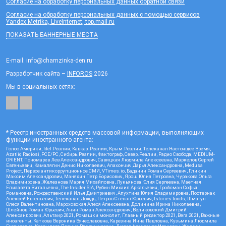
Согласие на обработку персональных данных обратной связи
Согласие на обработку персональных данных с помощью сервисов
Yandex.Metrika, LiveInternet, top.mail.ru
ПОКАЗАТЬ БАННЕРНЫЕ МЕСТА
E-mail: info@chamzinka-den.ru
Разработчик сайта –
INFOROS
2026
Мы в социальных сетях:
* Реестр иностранных средств массовой информации, выполняющих
функции иностранного агента:
Голос Америки, Idel.Реалии, Кавказ.Реалии, Крым.Реалии, Телеканал Настоящее Время,
Azatliq Radiosi, PCE/PC, Сибирь.Реалии, Фактограф, Север.Реалии, Радио Свобода, MEDIUM-
ORIENT, Пономарев Лев Александрович, Савицкая Людмила Алексеевна, Маркелов Сергей
Евгеньевич, Камалягин Денис Николаевич, Апахончич Дарья Александровна, Medusa
Project, Первое антикоррупционное СМИ, VTimes.io, Баданин Роман Сергеевич, Гликин
Максим Александрович, Маняхин Петр Борисович, Ярош Юлия Петровна, Чуракова Ольга
Владимировна, Железнова Мария Михайловна, Лукьянова Юлия Сергеевна, Маетная
Елизавета Витальевна, The Insider SIA, Рубин Михаил Аркадьевич, Гройсман Софья
Романовна, Рождественский Илья Дмитриевич, Апухтина Юлия Владимировна, Постернак
Алексей Евгеньевич, Телеканал Дождь, Петров Степан Юрьевич, Istories fonds, Шмагун
Олеся Валентиновна, Мароховская Алеся Алексеевна, Долинина Ирина Николаевна,
Шлейнов Роман Юрьевич, Анин Роман Александрович, Великовский Дмитрий
Александрович, Альтаир 2021, Ромашки монолит, Главный редактор 2021, Вега 2021, Важные
иноагенты, Каткова Вероника Вячеславовна, Карезина Инна Павловна, Кузьмина Людмила