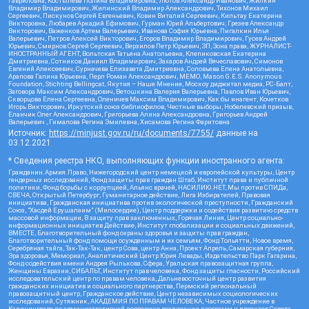
Гавриловна, Костылева Полина Владимировна, Лютов Александр Иванович, Жилкин
Владимир Владимирович, Жилинский Владимир Александрович, Тихонов Михаил
Сергеевич, Пискунов Сергей Евгеньевич, Ковин Виталий Сергеевич, Кильтау Екатерина
Викторовна, Любарев Аркадий Ефимович, Гурман Юрий Альбертович, Грезев Александр
Викторович, Важенков Артем Валерьевич, Иванова София Юрьевна, Пигалкин Илья
Валерьевич, Петров Алексей Викторович, Егоров Владимир Владимирович, Гусев Андрей
Юрьевич, Смирнов Сергей Сергеевич, Верзилов Петр Юрьевич, ЗП, Зона права, ЖУРНАЛИСТ-
ИНОСТРАННЫЙ АГЕНТ, Вольтская Татьяна Анатольевна, Клепиковская Екатерина
Дмитриевна, Сотников Даниил Владимирович, Захаров Андрей Вячеславович, Симонов
Евгений Алексеевич, Сурначева Елизавета Дмитриевна, Соловьева Елена Анатольевна,
Арапова Галина Юрьевна, Перл Роман Александрович, МЕМО, Mason G.E.S. Anonymous
Foundation, Stichting Bellingcat, Якутия – Наше Мнение, Москоу диджитал медиа, РС-Балт,
Заговора Максим Александрович, Ветошкина Валерия Валерьевна, Павлов Иван Юрьевич,
Скворцова Елена Сергеевна, Оленичев Максим Владимирович, Как бы инагент, Кочетков
Игорь Викторович, Иркутский союз библиофилов, Честные выборы, Нобелевский призыв,
Еланчик Олег Александрович, Григорьева Алина Александровна, Григорьев Андрей
Валерьевич , Гималова Регина Эмилевна, Хисамова Регина Фаритовна
Источник:
https://minjust.gov.ru/ru/documents/7755/
данные на
03.12.2021
* Сведения реестра НКО, выполняющих функции иностранного агента:
Гражданин.Армия.Право, Нижегородский центр немецкой и европейской культуры, Центр
гендерных исследований, Фонд защиты прав граждан Штаб, Институт права и публичной
политики, Фонд борьбы с коррупцией, Альянс врачей, НАСИЛИЮ.НЕТ, Мы против СПИДа,
СВЕЧА, Открытый Петербург, Гуманитарное действие, Лига Избирателей, Правовая
инициатива, Гражданская инициатива против экологической преступности, Гражданский
Союз, "Хасдей Ерушалаим" (Милосердие), Центр поддержки и содействия развитию средств
массовой информации, В защиту прав заключенных, Горячая Линия, Центр социально-
информационных инициатив Действие, Институт глобализации и социальных движений,
ВМЕСТЕ, Благотворительный фонд охраны здоровья и защиты прав граждан,
Благотворительный фонд помощи осужденным и их семьям, Фонд Тольятти, Новое время,
Серебряная тайга, Так-Так-Так, центр Сова, центр Анна, Проект Апрель, Самарская губерния,
Эра здоровья, Мемориал, Аналитический Центр Юрия Левады, Издательство Парк Гагарина,
Фонд содействия имени Андрея Рылькова, Сфера, Уральская правозащитная группа,
Женщины Евразии, СИБАЛЬТ, Институт прав человека, Фонд защиты гласности, Российский
исследовательский центр по правам человека, Дальневосточный центр развития
гражданских инициатив и социального партнерства, Пермский региональный
правозащитный центр, Гражданское действие, Центр независимых социологических
исследований, Сутяжник, АКАДЕМИЯ ПО ПРАВАМ ЧЕЛОВЕКА, Частное учреждение в
Калининграде по административной поддержке реализации программ и проектов Совета