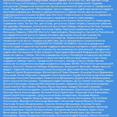
политики, Фонд борьбы с коррупцией, Альянс врачей, НАСИЛИЮ.НЕТ, Мы против СПИДа,
СВЕЧА, Открытый Петербург, Гуманитарное действие, Лига Избирателей, Правовая
инициатива, Гражданская инициатива против экологической преступности, Гражданский
Союз, "Хасдей Ерушалаим" (Милосердие), Центр поддержки и содействия развитию средств
массовой информации, В защиту прав заключенных, Горячая Линия, Центр социально-
информационных инициатив Действие, Институт глобализации и социальных движений,
ВМЕСТЕ, Благотворительный фонд охраны здоровья и защиты прав граждан,
Благотворительный фонд помощи осужденным и их семьям, Фонд Тольятти, Новое время,
Серебряная тайга, Так-Так-Так, центр Сова, центр Анна, Проект Апрель, Самарская губерния,
Эра здоровья, Мемориал, Аналитический Центр Юрия Левады, Издательство Парк Гагарина,
Фонд содействия имени Андрея Рылькова, Сфера, Уральская правозащитная группа,
Женщины Евразии, СИБАЛЬТ, Институт прав человека, Фонд защиты гласности, Российский
исследовательский центр по правам человека, Дальневосточный центр развития
гражданских инициатив и социального партнерства, Пермский региональный
правозащитный центр, Гражданское действие, Центр независимых социологических
исследований, Сутяжник, АКАДЕМИЯ ПО ПРАВАМ ЧЕЛОВЕКА, Частное учреждение в
Калининграде по административной поддержке реализации программ и проектов Совета
Министров северных стран, Центр развития некоммерческих организаций, Гражданское
содействие, Интернешнл-Р, Центр Защиты Прав Средств Массовой Информации, Институт
развития прессы - Сибирь, Частное учреждение в Санкт-Петербурге по административной
поддержке реализации программ и проектов Совета Министров Северных Стран, Фонд
поддержки свободы прессы, Гражданский контроль, Человек и Закон, Общественная
комиссия по сохранению наследия академика Сахарова, МЕМО. РУ, Институт региональной
прессы, Институт Развития Свободы Информации, Экозащита!-Женсовет, Общественный
вердикт, Евразийская антимонопольная ассоциация, Дзугкоева Регина Николаевна,
Кривенко Сергей Владимирович, Милославский Павел Юрьевич, Шнырова Ольга Вадимовна,
Чанышева Лилия Айратовна, Сидорович Ольга Борисовна, Туровский Александр Алексеевич,
Васильева Анастасия Евгеньевна, Ривина Анна Валерьевна, Бурдина Юлия Владимировна,
Бойко Анатолий Николаевич, Пивоваров Андрей Сергеевич, Дугин Сергей Георгиевич, Аверин
Виталий Евгеньевич, Барахоев Магомед Бекханович, Шевченко Дмитрий Александрович,
Шарипков Олег Викторович, Мошель Ирина Ароновна, Шведов Григорий Сергеевич,
Пономарев Лев Александрович, Созаев Валерий Валерьевич, Каргалицкий Борис Юльевич,
Исакова Ирина Александровна, Исламов Тимур Рифгатович, Романова Ольга Евгеньевна,
Щаров Сергей Алексадрович, Цирульников Борис Альбертович, Халидова Марина
Владимировна, Людевиг Марина Зариевна, Федотова Галина Анатольевна, Паутов Юрий
Анатольевич, Верховский Александр Маркович, Пислакова-Паркер Марина Петровна,
Кочеткова Татьяна Владимировна, Чуркина Наталья Валерьевна, Акимова Татьяна
Николаевна, Золотарева Екатерина Александровна, Рачинский Ян Збигневич, Жемкова
Елена Борисовна, Гудков Лев Дмитриевич, Илларионова Юлия Юрьевна, Саранг Анна
Васильевна, Захарова Светлана Сергеевна, Щур Татьяна Михайловна, Щур Николай
Алексеевич, Аверин Владимир Анатольевич, Блинушов Андрей Юрьевич, Мосин Алексей