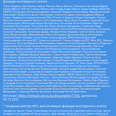
функции иностранного агента:
Голос Америки, Idel.Реалии, Кавказ.Реалии, Крым.Реалии, Телеканал Настоящее Время,
Azatliq Radiosi, PCE/PC, Сибирь.Реалии, Фактограф, Север.Реалии, Радио Свобода, MEDIUM-
ORIENT, Пономарев Лев Александрович, Савицкая Людмила Алексеевна, Маркелов Сергей
Евгеньевич, Камалягин Денис Николаевич, Апахончич Дарья Александровна, Medusa
Project, Первое антикоррупционное СМИ, VTimes.io, Баданин Роман Сергеевич, Гликин
Максим Александрович, Маняхин Петр Борисович, Ярош Юлия Петровна, Чуракова Ольга
Владимировна, Железнова Мария Михайловна, Лукьянова Юлия Сергеевна, Маетная
Елизавета Витальевна, The Insider SIA, Рубин Михаил Аркадьевич, Гройсман Софья
Романовна, Рождественский Илья Дмитриевич, Апухтина Юлия Владимировна, Постернак
Алексей Евгеньевич, Телеканал Дождь, Петров Степан Юрьевич, Istories fonds, Шмагун
Олеся Валентиновна, Мароховская Алеся Алексеевна, Долинина Ирина Николаевна,
Шлейнов Роман Юрьевич, Анин Роман Александрович, Великовский Дмитрий
Александрович, Альтаир 2021, Ромашки монолит, Главный редактор 2021, Вега 2021, Важные
иноагенты, Каткова Вероника Вячеславовна, Карезина Инна Павловна, Кузьмина Людмила
Гавриловна, Костылева Полина Владимировна, Лютов Александр Иванович, Жилкин
Владимир Владимирович, Жилинский Владимир Александрович, Тихонов Михаил
Сергеевич, Пискунов Сергей Евгеньевич, Ковин Виталий Сергеевич, Кильтау Екатерина
Викторовна, Любарев Аркадий Ефимович, Гурман Юрий Альбертович, Грезев Александр
Викторович, Важенков Артем Валерьевич, Иванова София Юрьевна, Пигалкин Илья
Валерьевич, Петров Алексей Викторович, Егоров Владимир Владимирович, Гусев Андрей
Юрьевич, Смирнов Сергей Сергеевич, Верзилов Петр Юрьевич, ЗП, Зона права, ЖУРНАЛИСТ-
ИНОСТРАННЫЙ АГЕНТ, Вольтская Татьяна Анатольевна, Клепиковская Екатерина
Дмитриевна, Сотников Даниил Владимирович, Захаров Андрей Вячеславович, Симонов
Евгений Алексеевич, Сурначева Елизавета Дмитриевна, Соловьева Елена Анатольевна,
Арапова Галина Юрьевна, Перл Роман Александрович, МЕМО, Mason G.E.S. Anonymous
Foundation, Stichting Bellingcat, Якутия – Наше Мнение, Москоу диджитал медиа, РС-Балт,
Заговора Максим Александрович, Ветошкина Валерия Валерьевна, Павлов Иван Юрьевич,
Скворцова Елена Сергеевна, Оленичев Максим Владимирович, Как бы инагент, Кочетков
Игорь Викторович, Иркутский союз библиофилов, Честные выборы, Нобелевский призыв,
Еланчик Олег Александрович, Григорьева Алина Александровна, Григорьев Андрей
Валерьевич , Гималова Регина Эмилевна, Хисамова Регина Фаритовна
Источник:
https://minjust.gov.ru/ru/documents/7755/
данные на
03.12.2021
* Сведения реестра НКО, выполняющих функции иностранного агента:
Гражданин.Армия.Право, Нижегородский центр немецкой и европейской культуры, Центр
гендерных исследований, Фонд защиты прав граждан Штаб, Институт права и публичной