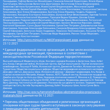
Геннадьевич, Гефтер Валентин Михайлович, Симонов Алексей Кириллович, Флиге Ирина
Анатольевна, Мельникова Валентина Дмитриевна, Вититинова Елена Владимировна,
Баженова Светлана Куприяновна, Исаев Сергей Владимирович, Максимов Сергей
Владимирович, Беляев Сергей Иванович, Голубева Елена Николаевна, Ганнушкина Светлана
Алексеевна, Закс Елена Владимировна, Буртина Елена Юрьевна, Гендель Людмила
Залмановна, Кокорина Екатерина Алексеевна, Шуманов Илья Вячеславович, Арапова Галина
Юрьевна, Свечников Анатолий Мариевич, Прохоров Вадим Юрьевич, Шахова Елена
Владимировна, Подузов Сергей Васильевич, Протасова Ирина Вячеславовна, Литинский
Леонид Борисович, Лукашевский Сергей Маркович, Бахмин Вячеслав Иванович, Шабад
Анатолий Ефимович, Сухих Дарья Николаевна, Орлов Олег Петрович, Добровольская Анна
Дмитриевна, Королева Александра Евгеньевна, Смирнов Владимир Александрович, Вицин
Сергей Ефимович, Золотухин Борис Андреевич, Левинсон Лев Семенович, Локшина Татьяна
Иосифовна, Орлов Олег Петрович, Полякова Мара Федоровна, Резник Генри Маркович,
Захаров Герман Константинович
Источник:
http://unro.minjust.ru/NKOForeignAgent.aspx
данные на
23.12.2021
* Единый федеральный список организаций, в том числе иностранных и
международных организаций, признанных в соответствии с
законодательством Российской Федерации террористическими:
Высший военный Маджлисуль Шура, Конгресс народов Ичкерии и Дагестана, База, Асбат
аль-Ансар, Священная война, Исламская группа, Братья-мусульмане, Партия исламского
освобождения, Лашкар-И-Тайба, Исламская группа, Движение Талибан, Исламская партия
Туркестана, Общество социальных реформ, Общество возрождения исламского наследия,
Дом двух святых, Джунд аш-Шам, Исламский джихад – Джамаат моджахедов, Аль-Каида в
странах исламского Магриба, Имарат Кавказ, АБТО, Правый сектор, Исламское государство,
Джабха аль-Нусра ли-Ахль аш-Шам, Народное ополчение имени К. Минина и Д. Пожарского,
Аджр от Аллаха Субхану уа Тагьаля SHAM, АУМ Синрике, Муджахеды джамаата Ат-Тавхида
Валь-Джихад, Чистопольский Джамаат, Рохнамо ба суи давлати исломи, Террористическое
сообщество Сеть, Катиба Таухид валь-Джихад, Хайят Тахрир аш-Шам, Ахлю Сунна Валь
Джамаа
Источник:
http://nac.gov.ru/terroristicheskie-i-ekstremistskie-organizacii-i-
materialy.html
данные на
06.12.2021
* Перечень общественных объединений и религиозных организаций в
отношении которых судом принято вступившее в законную силу решение
о ликвидации или запрете деятельности: