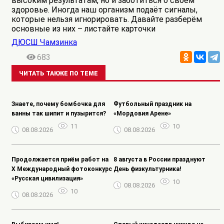
высоким результатам, но и заботиться о своём
здоровье. Иногда наш организм подаёт сигналы,
которые нельзя игнорировать. Давайте разберём
основные из них – листайте карточки
ДЮСШ Чамзинка
683
ЧИТАТЬ ТАКЖЕ ПО ТЕМЕ
Знаете, почему бомбочка для
️Футбольный праздник на
ванны так шипит и пузырится?
«Мордовия Арене»
11
10
08.08.2026
08.08.2026
Продолжается приём работ на
8 августа в России празднуют
Х Международный фотоконкурс
День физкультурника!
«Русская цивилизация»
10
08.08.2026
10
08.08.2026