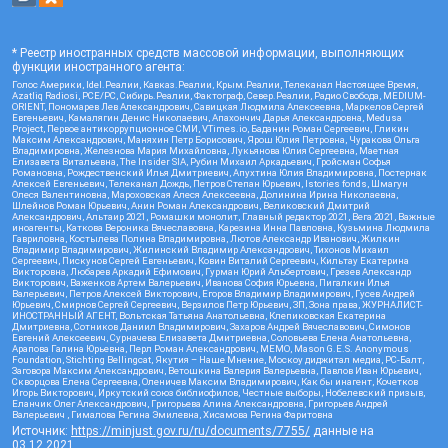
* Реестр иностранных средств массовой информации, выполняющих
функции иностранного агента:
Голос Америки, Idel.Реалии, Кавказ.Реалии, Крым.Реалии, Телеканал Настоящее Время,
Azatliq Radiosi, PCE/PC, Сибирь.Реалии, Фактограф, Север.Реалии, Радио Свобода, MEDIUM-
ORIENT, Пономарев Лев Александрович, Савицкая Людмила Алексеевна, Маркелов Сергей
Евгеньевич, Камалягин Денис Николаевич, Апахончич Дарья Александровна, Medusa
Project, Первое антикоррупционное СМИ, VTimes.io, Баданин Роман Сергеевич, Гликин
Максим Александрович, Маняхин Петр Борисович, Ярош Юлия Петровна, Чуракова Ольга
Владимировна, Железнова Мария Михайловна, Лукьянова Юлия Сергеевна, Маетная
Елизавета Витальевна, The Insider SIA, Рубин Михаил Аркадьевич, Гройсман Софья
Романовна, Рождественский Илья Дмитриевич, Апухтина Юлия Владимировна, Постернак
Алексей Евгеньевич, Телеканал Дождь, Петров Степан Юрьевич, Istories fonds, Шмагун
Олеся Валентиновна, Мароховская Алеся Алексеевна, Долинина Ирина Николаевна,
Шлейнов Роман Юрьевич, Анин Роман Александрович, Великовский Дмитрий
Александрович, Альтаир 2021, Ромашки монолит, Главный редактор 2021, Вега 2021, Важные
иноагенты, Каткова Вероника Вячеславовна, Карезина Инна Павловна, Кузьмина Людмила
Гавриловна, Костылева Полина Владимировна, Лютов Александр Иванович, Жилкин
Владимир Владимирович, Жилинский Владимир Александрович, Тихонов Михаил
Сергеевич, Пискунов Сергей Евгеньевич, Ковин Виталий Сергеевич, Кильтау Екатерина
Викторовна, Любарев Аркадий Ефимович, Гурман Юрий Альбертович, Грезев Александр
Викторович, Важенков Артем Валерьевич, Иванова София Юрьевна, Пигалкин Илья
Валерьевич, Петров Алексей Викторович, Егоров Владимир Владимирович, Гусев Андрей
Юрьевич, Смирнов Сергей Сергеевич, Верзилов Петр Юрьевич, ЗП, Зона права, ЖУРНАЛИСТ-
ИНОСТРАННЫЙ АГЕНТ, Вольтская Татьяна Анатольевна, Клепиковская Екатерина
Дмитриевна, Сотников Даниил Владимирович, Захаров Андрей Вячеславович, Симонов
Евгений Алексеевич, Сурначева Елизавета Дмитриевна, Соловьева Елена Анатольевна,
Арапова Галина Юрьевна, Перл Роман Александрович, МЕМО, Mason G.E.S. Anonymous
Foundation, Stichting Bellingcat, Якутия – Наше Мнение, Москоу диджитал медиа, РС-Балт,
Заговора Максим Александрович, Ветошкина Валерия Валерьевна, Павлов Иван Юрьевич,
Скворцова Елена Сергеевна, Оленичев Максим Владимирович, Как бы инагент, Кочетков
Игорь Викторович, Иркутский союз библиофилов, Честные выборы, Нобелевский призыв,
Еланчик Олег Александрович, Григорьева Алина Александровна, Григорьев Андрей
Валерьевич , Гималова Регина Эмилевна, Хисамова Регина Фаритовна
Источник:
https://minjust.gov.ru/ru/documents/7755/
данные на
03.12.2021