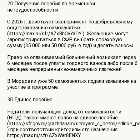
2⃣ Получение пособия по временной
нетрудоспособности
С 2026 г. действует эксперимент по добровольному
соцстрахованию самозанятых
(https://max.ru/sfr/AZxRhCvYaDY ). Желающие могут
зарегистрироваться в СФР, выбрать страховую
сумму (35 000 или 50 000 руб. в год) и делать взносы.
Право на оплачиваемый больничный возникает через
6 месяцев после уплаты годового взноса либо после 6
месяцев непрерывных ежемесячных платежей.
В Мордовии уже 50 самозанятых подали заявления на
участие в программе.
3⃣ Единое пособие
Родители, получающие доход от самозанятости
(НПД), также имеют право на единое пособие
(https://sfr.gov.ru/grazhdanam/semyam_s_detmi/edinoe_p
) при соответствии критериям его назначения:
https://max.ru/sfr/AZxWar8ENXY .