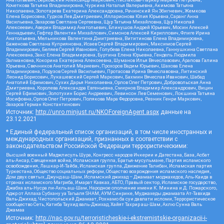
Кочеткова Татьяна Владимировна, Чуркина Наталья Валерьевна, Акимова Татьяна
Николаевна, Золотарева Екатерина Александровна, Рачинский Ян Збигневич, Жемкова
Елена Борисовна, Гудков Лев Дмитриевич, Илларионова Юлия Юрьевна, Саранг Анна
Васильевна, Захарова Светлана Сергеевна, Щур Татьяна Михайловна, Щур Николай
Алексеевич, Аверин Владимир Анатольевич, Блинушов Андрей Юрьевич, Мосин Алексей
Геннадьевич, Гефтер Валентин Михайлович, Симонов Алексей Кириллович, Флиге Ирина
Анатольевна, Мельникова Валентина Дмитриевна, Вититинова Елена Владимировна,
Баженова Светлана Куприяновна, Исаев Сергей Владимирович, Максимов Сергей
Владимирович, Беляев Сергей Иванович, Голубева Елена Николаевна, Ганнушкина Светлана
Алексеевна, Закс Елена Владимировна, Буртина Елена Юрьевна, Гендель Людмила
Залмановна, Кокорина Екатерина Алексеевна, Шуманов Илья Вячеславович, Арапова Галина
Юрьевна, Свечников Анатолий Мариевич, Прохоров Вадим Юрьевич, Шахова Елена
Владимировна, Подузов Сергей Васильевич, Протасова Ирина Вячеславовна, Литинский
Леонид Борисович, Лукашевский Сергей Маркович, Бахмин Вячеслав Иванович, Шабад
Анатолий Ефимович, Сухих Дарья Николаевна, Орлов Олег Петрович, Добровольская Анна
Дмитриевна, Королева Александра Евгеньевна, Смирнов Владимир Александрович, Вицин
Сергей Ефимович, Золотухин Борис Андреевич, Левинсон Лев Семенович, Локшина Татьяна
Иосифовна, Орлов Олег Петрович, Полякова Мара Федоровна, Резник Генри Маркович,
Захаров Герман Константинович
Источник:
http://unro.minjust.ru/NKOForeignAgent.aspx
данные на
23.12.2021
* Единый федеральный список организаций, в том числе иностранных и
международных организаций, признанных в соответствии с
законодательством Российской Федерации террористическими:
Высший военный Маджлисуль Шура, Конгресс народов Ичкерии и Дагестана, База, Асбат
аль-Ансар, Священная война, Исламская группа, Братья-мусульмане, Партия исламского
освобождения, Лашкар-И-Тайба, Исламская группа, Движение Талибан, Исламская партия
Туркестана, Общество социальных реформ, Общество возрождения исламского наследия,
Дом двух святых, Джунд аш-Шам, Исламский джихад – Джамаат моджахедов, Аль-Каида в
странах исламского Магриба, Имарат Кавказ, АБТО, Правый сектор, Исламское государство,
Джабха аль-Нусра ли-Ахль аш-Шам, Народное ополчение имени К. Минина и Д. Пожарского,
Аджр от Аллаха Субхану уа Тагьаля SHAM, АУМ Синрике, Муджахеды джамаата Ат-Тавхида
Валь-Джихад, Чистопольский Джамаат, Рохнамо ба суи давлати исломи, Террористическое
сообщество Сеть, Катиба Таухид валь-Джихад, Хайят Тахрир аш-Шам, Ахлю Сунна Валь
Джамаа
Источник:
http://nac.gov.ru/terroristicheskie-i-ekstremistskie-organizacii-i-