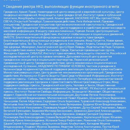
* Сведения реестра НКО, выполняющих функции иностранного агента:
Гражданин.Армия.Право, Нижегородский центр немецкой и европейской культуры, Центр
гендерных исследований, Фонд защиты прав граждан Штаб, Институт права и публичной
политики, Фонд борьбы с коррупцией, Альянс врачей, НАСИЛИЮ.НЕТ, Мы против СПИДа,
СВЕЧА, Открытый Петербург, Гуманитарное действие, Лига Избирателей, Правовая
инициатива, Гражданская инициатива против экологической преступности, Гражданский
Союз, "Хасдей Ерушалаим" (Милосердие), Центр поддержки и содействия развитию средств
массовой информации, В защиту прав заключенных, Горячая Линия, Центр социально-
информационных инициатив Действие, Институт глобализации и социальных движений,
ВМЕСТЕ, Благотворительный фонд охраны здоровья и защиты прав граждан,
Благотворительный фонд помощи осужденным и их семьям, Фонд Тольятти, Новое время,
Серебряная тайга, Так-Так-Так, центр Сова, центр Анна, Проект Апрель, Самарская губерния,
Эра здоровья, Мемориал, Аналитический Центр Юрия Левады, Издательство Парк Гагарина,
Фонд содействия имени Андрея Рылькова, Сфера, Уральская правозащитная группа,
Женщины Евразии, СИБАЛЬТ, Институт прав человека, Фонд защиты гласности, Российский
исследовательский центр по правам человека, Дальневосточный центр развития
гражданских инициатив и социального партнерства, Пермский региональный
правозащитный центр, Гражданское действие, Центр независимых социологических
исследований, Сутяжник, АКАДЕМИЯ ПО ПРАВАМ ЧЕЛОВЕКА, Частное учреждение в
Калининграде по административной поддержке реализации программ и проектов Совета
Министров северных стран, Центр развития некоммерческих организаций, Гражданское
содействие, Интернешнл-Р, Центр Защиты Прав Средств Массовой Информации, Институт
развития прессы - Сибирь, Частное учреждение в Санкт-Петербурге по административной
поддержке реализации программ и проектов Совета Министров Северных Стран, Фонд
поддержки свободы прессы, Гражданский контроль, Человек и Закон, Общественная
комиссия по сохранению наследия академика Сахарова, МЕМО. РУ, Институт региональной
прессы, Институт Развития Свободы Информации, Экозащита!-Женсовет, Общественный
вердикт, Евразийская антимонопольная ассоциация, Дзугкоева Регина Николаевна,
Кривенко Сергей Владимирович, Милославский Павел Юрьевич, Шнырова Ольга Вадимовна,
Чанышева Лилия Айратовна, Сидорович Ольга Борисовна, Туровский Александр Алексеевич,
Васильева Анастасия Евгеньевна, Ривина Анна Валерьевна, Бурдина Юлия Владимировна,
Бойко Анатолий Николаевич, Пивоваров Андрей Сергеевич, Дугин Сергей Георгиевич, Аверин
Виталий Евгеньевич, Барахоев Магомед Бекханович, Шевченко Дмитрий Александрович,
Шарипков Олег Викторович, Мошель Ирина Ароновна, Шведов Григорий Сергеевич,
Пономарев Лев Александрович, Созаев Валерий Валерьевич, Каргалицкий Борис Юльевич,
Исакова Ирина Александровна, Исламов Тимур Рифгатович, Романова Ольга Евгеньевна,
Щаров Сергей Алексадрович, Цирульников Борис Альбертович, Халидова Марина
Владимировна, Людевиг Марина Зариевна, Федотова Галина Анатольевна, Паутов Юрий
Анатольевич, Верховский Александр Маркович, Пислакова-Паркер Марина Петровна,