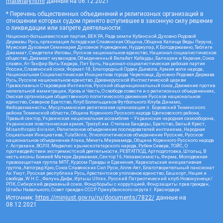
materialy.html
данные на
06.12.2021
* Перечень общественных объединений и религиозных организаций в
отношении которых судом принято вступившее в законную силу решение
о ликвидации или запрете деятельности:
Национал-большевистская партия, ВЕК РА, Рада земли Кубанской Духовно Родовой
Державы Русь, организация Асгардская Славянская Община, Община Капища Веды Перуна,
Мужская Духовная Семинария Духовное Учреждение, Нурджулар, К Богодержавию, Таблиги
Джамаат, Свидетели Иеговы, Русское национальное единство, Национал-социалистическое
общество, Джамаат мувахидов, Объединенный Вилайат Кабарды, Балкарии и Карачая, Союз
славян, Ат-Такфир Валь-Хиджра, Пит Буль, Национал-социалистическая рабочая партия
России, Славянский союз, Формат-18, Благородный Орден Дьявола, Армия воли народа,
Национальная Социалистическая Инициатива города Череповца, Духовно-Родовая Держава
Русь, Русское национальное единство, Древнерусской Инглистической церкви
Православных Староверов-Инглингов, Русский общенациональный союз, Движение против
нелегальной иммиграции, Кровь и Честь, О свободе совести и о религиозных объединениях,
Омская организация общественного политического движения Русское национальное
единство, Северное Братство, Клуб Болельщиков Футбольного Клуба Динамо,
Файзрахманисты, Мусульманская религиозная организация п. Боровский Тюменского
района Тюменской области, Община Коренного Русского народа Щелковского района,
Правый сектор, Украинская национальная ассамблея – Украинская народная самооборона,
Украинская повстанческая армия, Тризуб им. Степана Бандеры, Братство, Белый Крест,
Misanthropic division, Религиозное объединение последователей инглиизма, Народная
Социальная Инициатива, TulaSkins, Этнополитическое объединение Русские, Русское
национальное объединение Атака, Мечеть Мирмамеда, Община Коренного Русского народа
г. Астрахани, ВОЛЯ, Меджлис крымскотатарского народа, Рубеж Севера, ТОЙС, О
противодействии экстремистской деятельности, РЕВТАТПОД, Артподготовка, Штольц, В
честь иконы Божией Матери Державная, Сектор 16, Независимость, Фирма, Молодежная
правозащитная группа МПГ, Курсом Правды и Единения, Каракольская инициативная
группа, Автоград Крю, Союз Славянских Сил Руси, Алля-Аят, Благотворительный пансионат
Ак Умут, Русская республика Русь, Арестантское уголовное единство, Башкорт, Нация и
свобода, W.H.С., Фалунь Дафа, Иртыш Ultras, Русский Патриотический клуб-Новокузнецк/
РПК, Сибирский державный союз, Фонд борьбы с коррупцией, Фонд защиты прав граждан,
Штабы Навального, Совет граждан СССР Прикубанского округа г. Краснодара
Источник:
https://minjust.gov.ru/ru/documents/7822/
данные на
08.12.2021