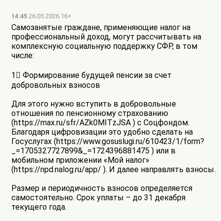
14:45
26.05.2026 16+
Самозанятые граждане, применяющие налог на
профессиональный доход, могут рассчитывать на
комплексную социальную поддержку СФР, в том
числе:
1⃣ Формирование будущей пенсии за счет
добровольных взносов
Для этого нужно вступить в добровольные
отношения по пенсионному страхованию
(https://max.ru/sfr/AZk0MITzJSA ) с Соцфондом.
Благодаря цифровизации это удобно сделать на
Госуслугах (https://www.gosuslugi.ru/610423/1/form?
_=1705327727899&_=1724396881475 ) или в
мобильном приложении «Мой налог»
(https://npd.nalog.ru/app/ ). И далее направлять взносы.
Размер и периодичность взносов определяется
самостоятельно. Срок уплаты – до 31 декабря
текущего года.