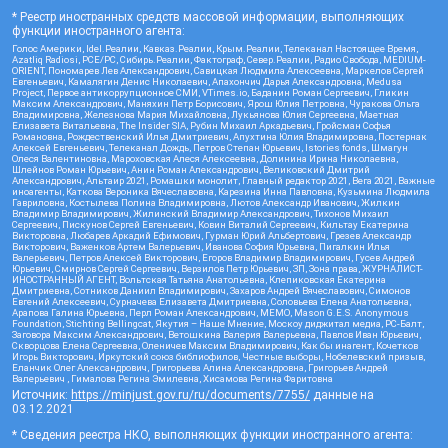
* Реестр иностранных средств массовой информации, выполняющих
функции иностранного агента:
Голос Америки, Idel.Реалии, Кавказ.Реалии, Крым.Реалии, Телеканал Настоящее Время,
Azatliq Radiosi, PCE/PC, Сибирь.Реалии, Фактограф, Север.Реалии, Радио Свобода, MEDIUM-
ORIENT, Пономарев Лев Александрович, Савицкая Людмила Алексеевна, Маркелов Сергей
Евгеньевич, Камалягин Денис Николаевич, Апахончич Дарья Александровна, Medusa
Project, Первое антикоррупционное СМИ, VTimes.io, Баданин Роман Сергеевич, Гликин
Максим Александрович, Маняхин Петр Борисович, Ярош Юлия Петровна, Чуракова Ольга
Владимировна, Железнова Мария Михайловна, Лукьянова Юлия Сергеевна, Маетная
Елизавета Витальевна, The Insider SIA, Рубин Михаил Аркадьевич, Гройсман Софья
Романовна, Рождественский Илья Дмитриевич, Апухтина Юлия Владимировна, Постернак
Алексей Евгеньевич, Телеканал Дождь, Петров Степан Юрьевич, Istories fonds, Шмагун
Олеся Валентиновна, Мароховская Алеся Алексеевна, Долинина Ирина Николаевна,
Шлейнов Роман Юрьевич, Анин Роман Александрович, Великовский Дмитрий
Александрович, Альтаир 2021, Ромашки монолит, Главный редактор 2021, Вега 2021, Важные
иноагенты, Каткова Вероника Вячеславовна, Карезина Инна Павловна, Кузьмина Людмила
Гавриловна, Костылева Полина Владимировна, Лютов Александр Иванович, Жилкин
Владимир Владимирович, Жилинский Владимир Александрович, Тихонов Михаил
Сергеевич, Пискунов Сергей Евгеньевич, Ковин Виталий Сергеевич, Кильтау Екатерина
Викторовна, Любарев Аркадий Ефимович, Гурман Юрий Альбертович, Грезев Александр
Викторович, Важенков Артем Валерьевич, Иванова София Юрьевна, Пигалкин Илья
Валерьевич, Петров Алексей Викторович, Егоров Владимир Владимирович, Гусев Андрей
Юрьевич, Смирнов Сергей Сергеевич, Верзилов Петр Юрьевич, ЗП, Зона права, ЖУРНАЛИСТ-
ИНОСТРАННЫЙ АГЕНТ, Вольтская Татьяна Анатольевна, Клепиковская Екатерина
Дмитриевна, Сотников Даниил Владимирович, Захаров Андрей Вячеславович, Симонов
Евгений Алексеевич, Сурначева Елизавета Дмитриевна, Соловьева Елена Анатольевна,
Арапова Галина Юрьевна, Перл Роман Александрович, МЕМО, Mason G.E.S. Anonymous
Foundation, Stichting Bellingcat, Якутия – Наше Мнение, Москоу диджитал медиа, РС-Балт,
Заговора Максим Александрович, Ветошкина Валерия Валерьевна, Павлов Иван Юрьевич,
Скворцова Елена Сергеевна, Оленичев Максим Владимирович, Как бы инагент, Кочетков
Игорь Викторович, Иркутский союз библиофилов, Честные выборы, Нобелевский призыв,
Еланчик Олег Александрович, Григорьева Алина Александровна, Григорьев Андрей
Валерьевич , Гималова Регина Эмилевна, Хисамова Регина Фаритовна
Источник:
https://minjust.gov.ru/ru/documents/7755/
данные на
03.12.2021
* Сведения реестра НКО, выполняющих функции иностранного агента: