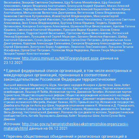
Васильевна, Захарова Светлана Сергеевна, Щур Татьяна Михайловна, Щур Николай
Алексеевич, Аверин Владимир Анатольевич, Блинушов Андрей Юрьевич, Мосин Алексей
Геннадьевич, Гефтер Валентин Михайлович, Симонов Алексей Кириллович, Флиге Ирина
Анатольевна, Мельникова Валентина Дмитриевна, Вититинова Елена Владимировна,
Баженова Светлана Куприяновна, Исаев Сергей Владимирович, Максимов Сергей
Владимирович, Беляев Сергей Иванович, Голубева Елена Николаевна, Ганнушкина Светлана
Алексеевна, Закс Елена Владимировна, Буртина Елена Юрьевна, Гендель Людмила
Залмановна, Кокорина Екатерина Алексеевна, Шуманов Илья Вячеславович, Арапова Галина
Юрьевна, Свечников Анатолий Мариевич, Прохоров Вадим Юрьевич, Шахова Елена
Владимировна, Подузов Сергей Васильевич, Протасова Ирина Вячеславовна, Литинский
Леонид Борисович, Лукашевский Сергей Маркович, Бахмин Вячеслав Иванович, Шабад
Анатолий Ефимович, Сухих Дарья Николаевна, Орлов Олег Петрович, Добровольская Анна
Дмитриевна, Королева Александра Евгеньевна, Смирнов Владимир Александрович, Вицин
Сергей Ефимович, Золотухин Борис Андреевич, Левинсон Лев Семенович, Локшина Татьяна
Иосифовна, Орлов Олег Петрович, Полякова Мара Федоровна, Резник Генри Маркович,
Захаров Герман Константинович
Источник:
http://unro.minjust.ru/NKOForeignAgent.aspx
данные на
23.12.2021
* Единый федеральный список организаций, в том числе иностранных и
международных организаций, признанных в соответствии с
законодательством Российской Федерации террористическими:
Высший военный Маджлисуль Шура, Конгресс народов Ичкерии и Дагестана, База, Асбат
аль-Ансар, Священная война, Исламская группа, Братья-мусульмане, Партия исламского
освобождения, Лашкар-И-Тайба, Исламская группа, Движение Талибан, Исламская партия
Туркестана, Общество социальных реформ, Общество возрождения исламского наследия,
Дом двух святых, Джунд аш-Шам, Исламский джихад – Джамаат моджахедов, Аль-Каида в
странах исламского Магриба, Имарат Кавказ, АБТО, Правый сектор, Исламское государство,
Джабха аль-Нусра ли-Ахль аш-Шам, Народное ополчение имени К. Минина и Д. Пожарского,
Аджр от Аллаха Субхану уа Тагьаля SHAM, АУМ Синрике, Муджахеды джамаата Ат-Тавхида
Валь-Джихад, Чистопольский Джамаат, Рохнамо ба суи давлати исломи, Террористическое
сообщество Сеть, Катиба Таухид валь-Джихад, Хайят Тахрир аш-Шам, Ахлю Сунна Валь
Джамаа
Источник:
http://nac.gov.ru/terroristicheskie-i-ekstremistskie-organizacii-i-
materialy.html
данные на
06.12.2021
* Перечень общественных объединений и религиозных организаций в