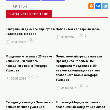
1164
ЧИТАТЬ ТАКЖЕ ПО ТЕМЕ
Завтрашний день всё ещё пуст в
Пополняем словарный запас
календаре? Не беда
6
06.08.2026
6
06.08.2026
Мордовия отмечает 25-летие
Полномочный представитель
канонизации святого
Президента России в ПФО
праведного воина Феодора
поздравил Мордовию с 25-
Ушакова .
летием канонизации святого
праведного воина Феодора
97
05.08.2026
Ушакова .
87
05.08.2026
Сегодня делегация Чамзинского
В столице Мордовии прошёл
района приняла участие в
праздничный концерт «Адмирал