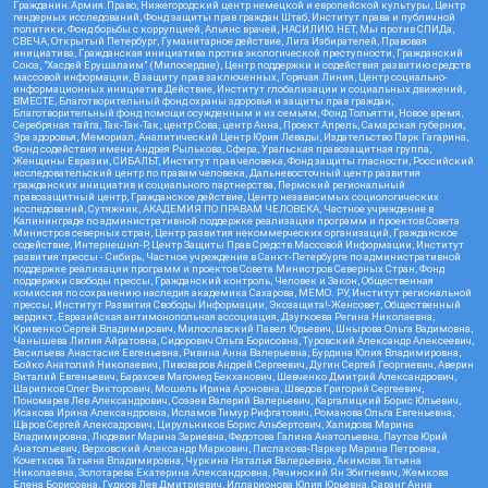
Гражданин.Армия.Право, Нижегородский центр немецкой и европейской культуры, Центр
гендерных исследований, Фонд защиты прав граждан Штаб, Институт права и публичной
политики, Фонд борьбы с коррупцией, Альянс врачей, НАСИЛИЮ.НЕТ, Мы против СПИДа,
СВЕЧА, Открытый Петербург, Гуманитарное действие, Лига Избирателей, Правовая
инициатива, Гражданская инициатива против экологической преступности, Гражданский
Союз, "Хасдей Ерушалаим" (Милосердие), Центр поддержки и содействия развитию средств
массовой информации, В защиту прав заключенных, Горячая Линия, Центр социально-
информационных инициатив Действие, Институт глобализации и социальных движений,
ВМЕСТЕ, Благотворительный фонд охраны здоровья и защиты прав граждан,
Благотворительный фонд помощи осужденным и их семьям, Фонд Тольятти, Новое время,
Серебряная тайга, Так-Так-Так, центр Сова, центр Анна, Проект Апрель, Самарская губерния,
Эра здоровья, Мемориал, Аналитический Центр Юрия Левады, Издательство Парк Гагарина,
Фонд содействия имени Андрея Рылькова, Сфера, Уральская правозащитная группа,
Женщины Евразии, СИБАЛЬТ, Институт прав человека, Фонд защиты гласности, Российский
исследовательский центр по правам человека, Дальневосточный центр развития
гражданских инициатив и социального партнерства, Пермский региональный
правозащитный центр, Гражданское действие, Центр независимых социологических
исследований, Сутяжник, АКАДЕМИЯ ПО ПРАВАМ ЧЕЛОВЕКА, Частное учреждение в
Калининграде по административной поддержке реализации программ и проектов Совета
Министров северных стран, Центр развития некоммерческих организаций, Гражданское
содействие, Интернешнл-Р, Центр Защиты Прав Средств Массовой Информации, Институт
развития прессы - Сибирь, Частное учреждение в Санкт-Петербурге по административной
поддержке реализации программ и проектов Совета Министров Северных Стран, Фонд
поддержки свободы прессы, Гражданский контроль, Человек и Закон, Общественная
комиссия по сохранению наследия академика Сахарова, МЕМО. РУ, Институт региональной
прессы, Институт Развития Свободы Информации, Экозащита!-Женсовет, Общественный
вердикт, Евразийская антимонопольная ассоциация, Дзугкоева Регина Николаевна,
Кривенко Сергей Владимирович, Милославский Павел Юрьевич, Шнырова Ольга Вадимовна,
Чанышева Лилия Айратовна, Сидорович Ольга Борисовна, Туровский Александр Алексеевич,
Васильева Анастасия Евгеньевна, Ривина Анна Валерьевна, Бурдина Юлия Владимировна,
Бойко Анатолий Николаевич, Пивоваров Андрей Сергеевич, Дугин Сергей Георгиевич, Аверин
Виталий Евгеньевич, Барахоев Магомед Бекханович, Шевченко Дмитрий Александрович,
Шарипков Олег Викторович, Мошель Ирина Ароновна, Шведов Григорий Сергеевич,
Пономарев Лев Александрович, Созаев Валерий Валерьевич, Каргалицкий Борис Юльевич,
Исакова Ирина Александровна, Исламов Тимур Рифгатович, Романова Ольга Евгеньевна,
Щаров Сергей Алексадрович, Цирульников Борис Альбертович, Халидова Марина
Владимировна, Людевиг Марина Зариевна, Федотова Галина Анатольевна, Паутов Юрий
Анатольевич, Верховский Александр Маркович, Пислакова-Паркер Марина Петровна,
Кочеткова Татьяна Владимировна, Чуркина Наталья Валерьевна, Акимова Татьяна
Николаевна, Золотарева Екатерина Александровна, Рачинский Ян Збигневич, Жемкова
Елена Борисовна, Гудков Лев Дмитриевич, Илларионова Юлия Юрьевна, Саранг Анна