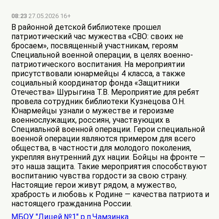
08:23
27.05.2026 16+
В районной детской библиотеке прошел
патриотический час мужества «СВО: своих не
бросаем», посвященный участникам, героям
Специальной военной операции, в целях военно-
патриотического воспитания. На мероприятии
присутствовали юнармейцы 4 класса, а также
социальный координатор фонда «Защитники
Отечества» Шурыгина Т.В. Мероприятие для ребят
провела сотрудник библиотеки Кузнецова О.Н.
Юнармейцы узнали о мужестве и героизме
военнослужащих, россиян, участвующих в
Специальной военной операции. Герои специальной
военной операции являются примером для всего
общества, в частности для молодого поколения,
укрепляя внутренний дух нации. Бойцы на фронте —
это наша защита. Такие мероприятия способствуют
воспитанию чувства гордости за свою страну.
Настоящие герои живут рядом, а мужество,
храбрость и любовь к Родине — качества патриота и
настоящего гражданина России.
МБОУ "Лицей №1" р.п.Чамзинка