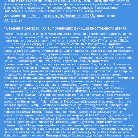
Скворцова Елена Сергеевна, Оленичев Максим Владимирович, Как бы инагент, Кочетков
Игорь Викторович, Иркутский союз библиофилов, Честные выборы, Нобелевский призыв,
Еланчик Олег Александрович, Григорьева Алина Александровна, Григорьев Андрей
Валерьевич , Гималова Регина Эмилевна, Хисамова Регина Фаритовна
Источник:
https://minjust.gov.ru/ru/documents/7755/
данные на
03.12.2021
* Сведения реестра НКО, выполняющих функции иностранного агента:
Гражданин.Армия.Право, Нижегородский центр немецкой и европейской культуры, Центр
гендерных исследований, Фонд защиты прав граждан Штаб, Институт права и публичной
политики, Фонд борьбы с коррупцией, Альянс врачей, НАСИЛИЮ.НЕТ, Мы против СПИДа,
СВЕЧА, Открытый Петербург, Гуманитарное действие, Лига Избирателей, Правовая
инициатива, Гражданская инициатива против экологической преступности, Гражданский
Союз, "Хасдей Ерушалаим" (Милосердие), Центр поддержки и содействия развитию средств
массовой информации, В защиту прав заключенных, Горячая Линия, Центр социально-
информационных инициатив Действие, Институт глобализации и социальных движений,
ВМЕСТЕ, Благотворительный фонд охраны здоровья и защиты прав граждан,
Благотворительный фонд помощи осужденным и их семьям, Фонд Тольятти, Новое время,
Серебряная тайга, Так-Так-Так, центр Сова, центр Анна, Проект Апрель, Самарская губерния,
Эра здоровья, Мемориал, Аналитический Центр Юрия Левады, Издательство Парк Гагарина,
Фонд содействия имени Андрея Рылькова, Сфера, Уральская правозащитная группа,
Женщины Евразии, СИБАЛЬТ, Институт прав человека, Фонд защиты гласности, Российский
исследовательский центр по правам человека, Дальневосточный центр развития
гражданских инициатив и социального партнерства, Пермский региональный
правозащитный центр, Гражданское действие, Центр независимых социологических
исследований, Сутяжник, АКАДЕМИЯ ПО ПРАВАМ ЧЕЛОВЕКА, Частное учреждение в
Калининграде по административной поддержке реализации программ и проектов Совета
Министров северных стран, Центр развития некоммерческих организаций, Гражданское
содействие, Интернешнл-Р, Центр Защиты Прав Средств Массовой Информации, Институт
развития прессы - Сибирь, Частное учреждение в Санкт-Петербурге по административной
поддержке реализации программ и проектов Совета Министров Северных Стран, Фонд
поддержки свободы прессы, Гражданский контроль, Человек и Закон, Общественная
комиссия по сохранению наследия академика Сахарова, МЕМО. РУ, Институт региональной
прессы, Институт Развития Свободы Информации, Экозащита!-Женсовет, Общественный
вердикт, Евразийская антимонопольная ассоциация, Дзугкоева Регина Николаевна,
Кривенко Сергей Владимирович, Милославский Павел Юрьевич, Шнырова Ольга Вадимовна,
Чанышева Лилия Айратовна, Сидорович Ольга Борисовна, Туровский Александр Алексеевич,
Васильева Анастасия Евгеньевна, Ривина Анна Валерьевна, Бурдина Юлия Владимировна,
Бойко Анатолий Николаевич, Пивоваров Андрей Сергеевич, Дугин Сергей Георгиевич, Аверин