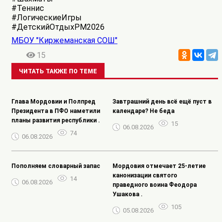
#Теннис
#ЛогическиеИгры
#ДетскийОтдыхРМ2026
МБОУ "Киржеманская СОШ"
15
ЧИТАТЬ ТАКЖЕ ПО ТЕМЕ
Глава Мордовии и Полпред
Завтрашний день всё ещё пуст в
Президента в ПФО наметили
календаре? Не беда
планы развития республики .
15
06.08.2026
74
06.08.2026
Пополняем словарный запас
Мордовия отмечает 25-летие
канонизации святого
14
06.08.2026
праведного воина Феодора
Ушакова .
105
05.08.2026