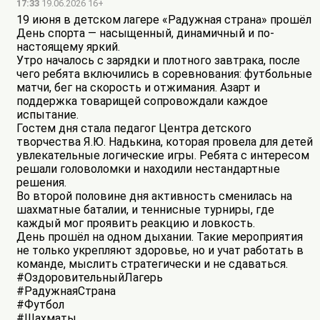
17:33
19.06.2026 16+
19 июня в детском лагере «Радужная страна» прошёл
День спорта — насыщенный, динамичный и по-
настоящему яркий.
Утро началось с зарядки и плотного завтрака, после
чего ребята включились в соревнования: футбольные
матчи, бег на скорость и отжимания. Азарт и
поддержка товарищей сопровождали каждое
испытание.
Гостем дня стала педагог Центра детского
творчества Я.Ю. Надькина, которая провела для детей
увлекательные логические игры. Ребята с интересом
решали головоломки и находили нестандартные
решения.
Во второй половине дня активность сменилась на
шахматные баталии, и теннисные турниры, где
каждый мог проявить реакцию и ловкость.
День прошёл на одном дыхании. Такие мероприятия
не только укрепляют здоровье, но и учат работать в
команде, мыслить стратегически и не сдаваться.
#ОздоровительныйЛагерь
#РадужнаяСтрана
#Футбол
#Шахматы