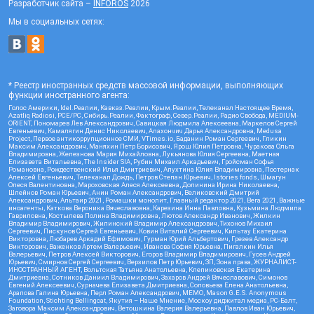
Разработчик сайта –
INFOROS
2026
Мы в социальных сетях:
* Реестр иностранных средств массовой информации, выполняющих
функции иностранного агента:
Голос Америки, Idel.Реалии, Кавказ.Реалии, Крым.Реалии, Телеканал Настоящее Время,
Azatliq Radiosi, PCE/PC, Сибирь.Реалии, Фактограф, Север.Реалии, Радио Свобода, MEDIUM-
ORIENT, Пономарев Лев Александрович, Савицкая Людмила Алексеевна, Маркелов Сергей
Евгеньевич, Камалягин Денис Николаевич, Апахончич Дарья Александровна, Medusa
Project, Первое антикоррупционное СМИ, VTimes.io, Баданин Роман Сергеевич, Гликин
Максим Александрович, Маняхин Петр Борисович, Ярош Юлия Петровна, Чуракова Ольга
Владимировна, Железнова Мария Михайловна, Лукьянова Юлия Сергеевна, Маетная
Елизавета Витальевна, The Insider SIA, Рубин Михаил Аркадьевич, Гройсман Софья
Романовна, Рождественский Илья Дмитриевич, Апухтина Юлия Владимировна, Постернак
Алексей Евгеньевич, Телеканал Дождь, Петров Степан Юрьевич, Istories fonds, Шмагун
Олеся Валентиновна, Мароховская Алеся Алексеевна, Долинина Ирина Николаевна,
Шлейнов Роман Юрьевич, Анин Роман Александрович, Великовский Дмитрий
Александрович, Альтаир 2021, Ромашки монолит, Главный редактор 2021, Вега 2021, Важные
иноагенты, Каткова Вероника Вячеславовна, Карезина Инна Павловна, Кузьмина Людмила
Гавриловна, Костылева Полина Владимировна, Лютов Александр Иванович, Жилкин
Владимир Владимирович, Жилинский Владимир Александрович, Тихонов Михаил
Сергеевич, Пискунов Сергей Евгеньевич, Ковин Виталий Сергеевич, Кильтау Екатерина
Викторовна, Любарев Аркадий Ефимович, Гурман Юрий Альбертович, Грезев Александр
Викторович, Важенков Артем Валерьевич, Иванова София Юрьевна, Пигалкин Илья
Валерьевич, Петров Алексей Викторович, Егоров Владимир Владимирович, Гусев Андрей
Юрьевич, Смирнов Сергей Сергеевич, Верзилов Петр Юрьевич, ЗП, Зона права, ЖУРНАЛИСТ-
ИНОСТРАННЫЙ АГЕНТ, Вольтская Татьяна Анатольевна, Клепиковская Екатерина
Дмитриевна, Сотников Даниил Владимирович, Захаров Андрей Вячеславович, Симонов
Евгений Алексеевич, Сурначева Елизавета Дмитриевна, Соловьева Елена Анатольевна,
Арапова Галина Юрьевна, Перл Роман Александрович, МЕМО, Mason G.E.S. Anonymous
Foundation, Stichting Bellingcat, Якутия – Наше Мнение, Москоу диджитал медиа, РС-Балт,
Заговора Максим Александрович, Ветошкина Валерия Валерьевна, Павлов Иван Юрьевич,