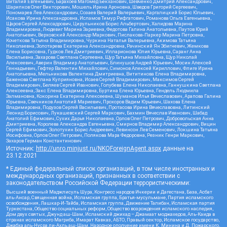
Виталий Евгеньевич, Барахоев Магомед Бекханович, Шевченко Дмитрий Александрович,
Шарипков Олег Викторович, Мошель Ирина Ароновна, Шведов Григорий Сергеевич,
Пономарев Лев Александрович, Созаев Валерий Валерьевич, Каргалицкий Борис Юльевич,
Исакова Ирина Александровна, Исламов Тимур Рифгатович, Романова Ольга Евгеньевна,
Щаров Сергей Алексадрович, Цирульников Борис Альбертович, Халидова Марина
Владимировна, Людевиг Марина Зариевна, Федотова Галина Анатольевна, Паутов Юрий
Анатольевич, Верховский Александр Маркович, Пислакова-Паркер Марина Петровна,
Кочеткова Татьяна Владимировна, Чуркина Наталья Валерьевна, Акимова Татьяна
Николаевна, Золотарева Екатерина Александровна, Рачинский Ян Збигневич, Жемкова
Елена Борисовна, Гудков Лев Дмитриевич, Илларионова Юлия Юрьевна, Саранг Анна
Васильевна, Захарова Светлана Сергеевна, Щур Татьяна Михайловна, Щур Николай
Алексеевич, Аверин Владимир Анатольевич, Блинушов Андрей Юрьевич, Мосин Алексей
Геннадьевич, Гефтер Валентин Михайлович, Симонов Алексей Кириллович, Флиге Ирина
Анатольевна, Мельникова Валентина Дмитриевна, Вититинова Елена Владимировна,
Баженова Светлана Куприяновна, Исаев Сергей Владимирович, Максимов Сергей
Владимирович, Беляев Сергей Иванович, Голубева Елена Николаевна, Ганнушкина Светлана
Алексеевна, Закс Елена Владимировна, Буртина Елена Юрьевна, Гендель Людмила
Залмановна, Кокорина Екатерина Алексеевна, Шуманов Илья Вячеславович, Арапова Галина
Юрьевна, Свечников Анатолий Мариевич, Прохоров Вадим Юрьевич, Шахова Елена
Владимировна, Подузов Сергей Васильевич, Протасова Ирина Вячеславовна, Литинский
Леонид Борисович, Лукашевский Сергей Маркович, Бахмин Вячеслав Иванович, Шабад
Анатолий Ефимович, Сухих Дарья Николаевна, Орлов Олег Петрович, Добровольская Анна
Дмитриевна, Королева Александра Евгеньевна, Смирнов Владимир Александрович, Вицин
Сергей Ефимович, Золотухин Борис Андреевич, Левинсон Лев Семенович, Локшина Татьяна
Иосифовна, Орлов Олег Петрович, Полякова Мара Федоровна, Резник Генри Маркович,
Захаров Герман Константинович
Источник:
http://unro.minjust.ru/NKOForeignAgent.aspx
данные на
23.12.2021
* Единый федеральный список организаций, в том числе иностранных и
международных организаций, признанных в соответствии с
законодательством Российской Федерации террористическими:
Высший военный Маджлисуль Шура, Конгресс народов Ичкерии и Дагестана, База, Асбат
аль-Ансар, Священная война, Исламская группа, Братья-мусульмане, Партия исламского
освобождения, Лашкар-И-Тайба, Исламская группа, Движение Талибан, Исламская партия
Туркестана, Общество социальных реформ, Общество возрождения исламского наследия,
Дом двух святых, Джунд аш-Шам, Исламский джихад – Джамаат моджахедов, Аль-Каида в
странах исламского Магриба, Имарат Кавказ, АБТО, Правый сектор, Исламское государство,
Джабха аль-Нусра ли-Ахль аш-Шам, Народное ополчение имени К. Минина и Д. Пожарского,