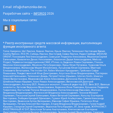
E-mail: info@chamzinka-den.ru
Разработчик сайта –
INFOROS
2026
Мы в социальных сетях:
* Реестр иностранных средств массовой информации, выполняющих
функции иностранного агента:
Голос Америки, Idel.Реалии, Кавказ.Реалии, Крым.Реалии, Телеканал Настоящее Время,
Azatliq Radiosi, PCE/PC, Сибирь.Реалии, Фактограф, Север.Реалии, Радио Свобода, MEDIUM-
ORIENT, Пономарев Лев Александрович, Савицкая Людмила Алексеевна, Маркелов Сергей
Евгеньевич, Камалягин Денис Николаевич, Апахончич Дарья Александровна, Medusa
Project, Первое антикоррупционное СМИ, VTimes.io, Баданин Роман Сергеевич, Гликин
Максим Александрович, Маняхин Петр Борисович, Ярош Юлия Петровна, Чуракова Ольга
Владимировна, Железнова Мария Михайловна, Лукьянова Юлия Сергеевна, Маетная
Елизавета Витальевна, The Insider SIA, Рубин Михаил Аркадьевич, Гройсман Софья
Романовна, Рождественский Илья Дмитриевич, Апухтина Юлия Владимировна, Постернак
Алексей Евгеньевич, Телеканал Дождь, Петров Степан Юрьевич, Istories fonds, Шмагун
Олеся Валентиновна, Мароховская Алеся Алексеевна, Долинина Ирина Николаевна,
Шлейнов Роман Юрьевич, Анин Роман Александрович, Великовский Дмитрий
Александрович, Альтаир 2021, Ромашки монолит, Главный редактор 2021, Вега 2021, Важные
иноагенты, Каткова Вероника Вячеславовна, Карезина Инна Павловна, Кузьмина Людмила
Гавриловна, Костылева Полина Владимировна, Лютов Александр Иванович, Жилкин
Владимир Владимирович, Жилинский Владимир Александрович, Тихонов Михаил
Сергеевич, Пискунов Сергей Евгеньевич, Ковин Виталий Сергеевич, Кильтау Екатерина
Викторовна, Любарев Аркадий Ефимович, Гурман Юрий Альбертович, Грезев Александр
Викторович, Важенков Артем Валерьевич, Иванова София Юрьевна, Пигалкин Илья
Валерьевич, Петров Алексей Викторович, Егоров Владимир Владимирович, Гусев Андрей
Юрьевич, Смирнов Сергей Сергеевич, Верзилов Петр Юрьевич, ЗП, Зона права, ЖУРНАЛИСТ-
ИНОСТРАННЫЙ АГЕНТ, Вольтская Татьяна Анатольевна, Клепиковская Екатерина
Дмитриевна, Сотников Даниил Владимирович, Захаров Андрей Вячеславович, Симонов