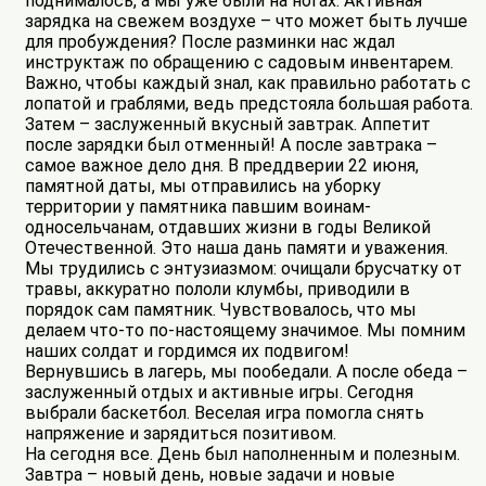
поднималось, а мы уже были на ногах. Активная
зарядка на свежем воздухе – что может быть лучше
для пробуждения? После разминки нас ждал
инструктаж по обращению с садовым инвентарем.
Важно, чтобы каждый знал, как правильно работать с
лопатой и граблями, ведь предстояла большая работа.
Затем – заслуженный вкусный завтрак. Аппетит
после зарядки был отменный! А после завтрака –
самое важное дело дня. В преддверии 22 июня,
памятной даты, мы отправились на уборку
территории у памятника павшим воинам-
односельчанам, отдавших жизни в годы Великой
Отечественной. Это наша дань памяти и уважения.
Мы трудились с энтузиазмом: очищали брусчатку от
травы, аккуратно пололи клумбы, приводили в
порядок сам памятник. Чувствовалось, что мы
делаем что-то по-настоящему значимое. Мы помним
наших солдат и гордимся их подвигом!
Вернувшись в лагерь, мы пообедали. А после обеда –
заслуженный отдых и активные игры. Сегодня
выбрали баскетбол. Веселая игра помогла снять
напряжение и зарядиться позитивом.
На сегодня все. День был наполненным и полезным.
Завтра – новый день, новые задачи и новые