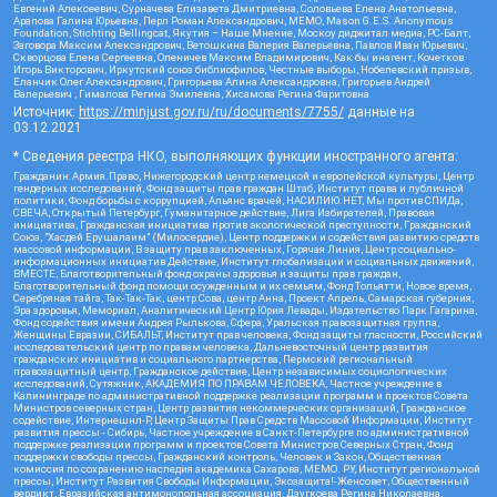
Евгений Алексеевич, Сурначева Елизавета Дмитриевна, Соловьева Елена Анатольевна,
Арапова Галина Юрьевна, Перл Роман Александрович, МЕМО, Mason G.E.S. Anonymous
Foundation, Stichting Bellingcat, Якутия – Наше Мнение, Москоу диджитал медиа, РС-Балт,
Заговора Максим Александрович, Ветошкина Валерия Валерьевна, Павлов Иван Юрьевич,
Скворцова Елена Сергеевна, Оленичев Максим Владимирович, Как бы инагент, Кочетков
Игорь Викторович, Иркутский союз библиофилов, Честные выборы, Нобелевский призыв,
Еланчик Олег Александрович, Григорьева Алина Александровна, Григорьев Андрей
Валерьевич , Гималова Регина Эмилевна, Хисамова Регина Фаритовна
Источник:
https://minjust.gov.ru/ru/documents/7755/
данные на
03.12.2021
* Сведения реестра НКО, выполняющих функции иностранного агента:
Гражданин.Армия.Право, Нижегородский центр немецкой и европейской культуры, Центр
гендерных исследований, Фонд защиты прав граждан Штаб, Институт права и публичной
политики, Фонд борьбы с коррупцией, Альянс врачей, НАСИЛИЮ.НЕТ, Мы против СПИДа,
СВЕЧА, Открытый Петербург, Гуманитарное действие, Лига Избирателей, Правовая
инициатива, Гражданская инициатива против экологической преступности, Гражданский
Союз, "Хасдей Ерушалаим" (Милосердие), Центр поддержки и содействия развитию средств
массовой информации, В защиту прав заключенных, Горячая Линия, Центр социально-
информационных инициатив Действие, Институт глобализации и социальных движений,
ВМЕСТЕ, Благотворительный фонд охраны здоровья и защиты прав граждан,
Благотворительный фонд помощи осужденным и их семьям, Фонд Тольятти, Новое время,
Серебряная тайга, Так-Так-Так, центр Сова, центр Анна, Проект Апрель, Самарская губерния,
Эра здоровья, Мемориал, Аналитический Центр Юрия Левады, Издательство Парк Гагарина,
Фонд содействия имени Андрея Рылькова, Сфера, Уральская правозащитная группа,
Женщины Евразии, СИБАЛЬТ, Институт прав человека, Фонд защиты гласности, Российский
исследовательский центр по правам человека, Дальневосточный центр развития
гражданских инициатив и социального партнерства, Пермский региональный
правозащитный центр, Гражданское действие, Центр независимых социологических
исследований, Сутяжник, АКАДЕМИЯ ПО ПРАВАМ ЧЕЛОВЕКА, Частное учреждение в
Калининграде по административной поддержке реализации программ и проектов Совета
Министров северных стран, Центр развития некоммерческих организаций, Гражданское
содействие, Интернешнл-Р, Центр Защиты Прав Средств Массовой Информации, Институт
развития прессы - Сибирь, Частное учреждение в Санкт-Петербурге по административной
поддержке реализации программ и проектов Совета Министров Северных Стран, Фонд
поддержки свободы прессы, Гражданский контроль, Человек и Закон, Общественная
комиссия по сохранению наследия академика Сахарова, МЕМО. РУ, Институт региональной
прессы, Институт Развития Свободы Информации, Экозащита!-Женсовет, Общественный
вердикт, Евразийская антимонопольная ассоциация, Дзугкоева Регина Николаевна,