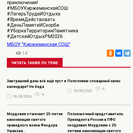
приключения!
#МБОУКиржеманскаяСОШ
#ЛагерьТрудаИОтдыха
#ВремяДействовать
#ДеньПамятиИСкорби
#УборкаТерриторииПамятника
#ДетскийОтдыхРМ2026
МБОУ "Киржеманская СОШ"
14
ЧИТАТЬ ТАКЖЕ ПО ТЕМЕ
Завтрашний день всё ещё пуст в
Пополняем словарный запас
календаре? Не беда
6
06.08.2026
6
06.08.2026
Мордовия отмечает 25-летие
Полномочный представитель
канонизации святого
Президента России в ПФО
праведного воина Феодора
поздравил Мордовию с 25-
Ушакова .
летием канонизации святого