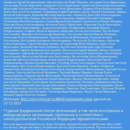
Кривенко Сергей Владимирович, Милославский Павел Юрьевич, Шнырова Ольга Вадимовна,
Чанышева Лилия Айратовна, Сидорович Ольга Борисовна, Туровский Александр Алексеевич,
Васильева Анастасия Евгеньевна, Ривина Анна Валерьевна, Бурдина Юлия Владимировна,
Бойко Анатолий Николаевич, Пивоваров Андрей Сергеевич, Дугин Сергей Георгиевич, Аверин
Виталий Евгеньевич, Барахоев Магомед Бекханович, Шевченко Дмитрий Александрович,
Шарипков Олег Викторович, Мошель Ирина Ароновна, Шведов Григорий Сергеевич,
Пономарев Лев Александрович, Созаев Валерий Валерьевич, Каргалицкий Борис Юльевич,
Исакова Ирина Александровна, Исламов Тимур Рифгатович, Романова Ольга Евгеньевна,
Щаров Сергей Алексадрович, Цирульников Борис Альбертович, Халидова Марина
Владимировна, Людевиг Марина Зариевна, Федотова Галина Анатольевна, Паутов Юрий
Анатольевич, Верховский Александр Маркович, Пислакова-Паркер Марина Петровна,
Кочеткова Татьяна Владимировна, Чуркина Наталья Валерьевна, Акимова Татьяна
Николаевна, Золотарева Екатерина Александровна, Рачинский Ян Збигневич, Жемкова
Елена Борисовна, Гудков Лев Дмитриевич, Илларионова Юлия Юрьевна, Саранг Анна
Васильевна, Захарова Светлана Сергеевна, Щур Татьяна Михайловна, Щур Николай
Алексеевич, Аверин Владимир Анатольевич, Блинушов Андрей Юрьевич, Мосин Алексей
Геннадьевич, Гефтер Валентин Михайлович, Симонов Алексей Кириллович, Флиге Ирина
Анатольевна, Мельникова Валентина Дмитриевна, Вититинова Елена Владимировна,
Баженова Светлана Куприяновна, Исаев Сергей Владимирович, Максимов Сергей
Владимирович, Беляев Сергей Иванович, Голубева Елена Николаевна, Ганнушкина Светлана
Алексеевна, Закс Елена Владимировна, Буртина Елена Юрьевна, Гендель Людмила
Залмановна, Кокорина Екатерина Алексеевна, Шуманов Илья Вячеславович, Арапова Галина
Юрьевна, Свечников Анатолий Мариевич, Прохоров Вадим Юрьевич, Шахова Елена
Владимировна, Подузов Сергей Васильевич, Протасова Ирина Вячеславовна, Литинский
Леонид Борисович, Лукашевский Сергей Маркович, Бахмин Вячеслав Иванович, Шабад
Анатолий Ефимович, Сухих Дарья Николаевна, Орлов Олег Петрович, Добровольская Анна
Дмитриевна, Королева Александра Евгеньевна, Смирнов Владимир Александрович, Вицин
Сергей Ефимович, Золотухин Борис Андреевич, Левинсон Лев Семенович, Локшина Татьяна
Иосифовна, Орлов Олег Петрович, Полякова Мара Федоровна, Резник Генри Маркович,
Захаров Герман Константинович
Источник:
http://unro.minjust.ru/NKOForeignAgent.aspx
данные на
23.12.2021
* Единый федеральный список организаций, в том числе иностранных и
международных организаций, признанных в соответствии с
законодательством Российской Федерации террористическими:
Высший военный Маджлисуль Шура, Конгресс народов Ичкерии и Дагестана, База, Асбат
аль-Ансар, Священная война, Исламская группа, Братья-мусульмане, Партия исламского