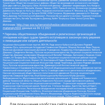
освобождения, Лашкар-И-Тайба, Исламская группа, Движение Талибан, Исламская партия
Туркестана, Общество социальных реформ, Общество возрождения исламского наследия,
Дом двух святых, Джунд аш-Шам, Исламский джихад – Джамаат моджахедов, Аль-Каида в
странах исламского Магриба, Имарат Кавказ, АБТО, Правый сектор, Исламское государство,
Джабха аль-Нусра ли-Ахль аш-Шам, Народное ополчение имени К. Минина и Д. Пожарского,
Аджр от Аллаха Субхану уа Тагьаля SHAM, АУМ Синрике, Муджахеды джамаата Ат-Тавхида
Валь-Джихад, Чистопольский Джамаат, Рохнамо ба суи давлати исломи, Террористическое
сообщество Сеть, Катиба Таухид валь-Джихад, Хайят Тахрир аш-Шам, Ахлю Сунна Валь
Джамаа
Источник:
http://nac.gov.ru/terroristicheskie-i-ekstremistskie-organizacii-i-
materialy.html
данные на
06.12.2021
* Перечень общественных объединений и религиозных организаций в
отношении которых судом принято вступившее в законную силу решение
о ликвидации или запрете деятельности:
Национал-большевистская партия, ВЕК РА, Рада земли Кубанской Духовно Родовой
Державы Русь, организация Асгардская Славянская Община, Община Капища Веды Перуна,
Мужская Духовная Семинария Духовное Учреждение, Нурджулар, К Богодержавию, Таблиги
Джамаат, Свидетели Иеговы, Русское национальное единство, Национал-социалистическое
общество, Джамаат мувахидов, Объединенный Вилайат Кабарды, Балкарии и Карачая, Союз
славян, Ат-Такфир Валь-Хиджра, Пит Буль, Национал-социалистическая рабочая партия
России, Славянский союз, Формат-18, Благородный Орден Дьявола, Армия воли народа,
Национальная Социалистическая Инициатива города Череповца, Духовно-Родовая Держава
Русь, Русское национальное единство, Древнерусской Инглистической церкви
Православных Староверов-Инглингов, Русский общенациональный союз, Движение против
нелегальной иммиграции, Кровь и Честь, О свободе совести и о религиозных объединениях,
Омская организация общественного политического движения Русское национальное
единство, Северное Братство, Клуб Болельщиков Футбольного Клуба Динамо,
Файзрахманисты, Мусульманская религиозная организация п. Боровский Тюменского
района Тюменской области, Община Коренного Русского народа Щелковского района,
Правый сектор, Украинская национальная ассамблея – Украинская народная самооборона,
Украинская повстанческая армия, Тризуб им. Степана Бандеры, Братство, Белый Крест,
Misanthropic division, Религиозное объединение последователей инглиизма, Народная
Социальная Инициатива, TulaSkins, Этнополитическое объединение Русские, Русское
национальное объединение Атака, Мечеть Мирмамеда, Община Коренного Русского народа
г. Астрахани, ВОЛЯ, Меджлис крымскотатарского народа, Рубеж Севера, ТОЙС, О
противодействии экстремистской деятельности, РЕВТАТПОД, Артподготовка, Штольц, В
честь иконы Божией Матери Державная, Сектор 16, Независимость, Фирма, Молодежная
Для повышения удобства сайта мы используем
правозащитная группа МПГ, Курсом Правды и Единения, Каракольская инициативная