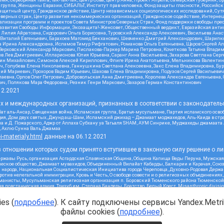
 группа, Женщины Евразии, СИБАЛЬТ, Институт прав человека, Фонд защиты гласности, Российс
защитный центр, Гражданское действие, Центр независимых социологических исследований, С
верных стран, Центр развития некоммерческих организаций, Гражданское содействие, Интерне
реализации программ и проектов Совета Министров Северных Стран, Фонд поддержки свободы пре
Развития Свободы Информации, Экозащита!-Женсовет, Общественный вердикт, Евразийская анти
лия Айратовна, Сидорович Ольга Борисовна, Туровский Александр Алексеевич, Васильева Анаст
н Виталий Евгеньевич, Барахоев Магомед Бекханович, Шевченко Дмитрий Александрович, Шарипк
а Ирина Александровна, Исламов Тимур Рифгатович, Романова Ольга Евгеньевна, Щаров Сергей А
Верховский Александр Маркович, Пислакова-Паркер Марина Петровна, Кочеткова Татьяна Владим
в Лев Дмитриевич, Илларионова Юлия Юрьевна, Саранг Анна Васильевна, Захарова Светлана Сер
тин Михайлович, Симонов Алексей Кириллович, Флиге Ирина Анатольевна, Мельникова Валентин
ч, Голубева Елена Николаевна, Ганнушкина Светлана Алексеевна, Закс Елена Владимировна, Бу
лий Мариевич, Прохоров Вадим Юрьевич, Шахова Елена Владимировна, Подузов Сергей Васильеви
аевна, Орлов Олег Петрович, Добровольская Анна Дмитриевна, Королева Александра Евгеньевна
ич, Полякова Мара Федоровна, Резник Генри Маркович, Захаров Герман Константинович
12.2021
ых и международных организаций, признанных в соответствии с законодатель
ат аль-Ансар, Священная война, Исламская группа, Братья-мусульмане, Партия исламского осво
ия, Дом двух святых, Джунд аш-Шам, Исламский джихад – Джамаат моджахедов, Аль-Каида в стра
а и Д. Пожарского, Аджр от Аллаха Субхану уа Тагьаля SHAM, АУМ Синрике, Муджахеды джамаата
м, Ахлю Сунна Валь Джамаа
-i-materialy.html
данные на
06.12.2021
 отношении которых судом принято вступившее в законную силу решение о ли
ержавы Русь, организация Асгардская Славянская Община, Община Капища Веды Перуна, Мужская
еское общество, Джамаат мувахидов, Объединенный Вилайат Кабарды, Балкарии и Карачая, Союз 
и народа, Национальная Социалистическая Инициатива города Череповца, Духовно-Родовая Держа
тив нелегальной иммиграции, Кровь и Честь, О свободе совести и о религиозных объединениях
хманисты, Мусульманская религиозная организация п. Боровский Тюменского района Тюменской о
 повстанческая армия, Тризуб им. Степана Бандеры, Братство, Белый Крест, Misanthropic divis
ое объединение Атака, Мечеть Мирмамеда, Община Коренного Русского народа г. Астрахани, ВОЛ
жией Матери Державная, Сектор 16, Независимость, Фирма, Молодежная правозащитная группа МП
es (
подробнее
). К сайту подключены сервисы Yandex.Metrik
я республика Русь, Арестантское уголовное единство, Башкорт, Нация и свобода, W.H.С., Фалун
ного, Совет граждан СССР Прикубанского округа г. Краснодара
файлы cookies (
подробнее
).
2.2021