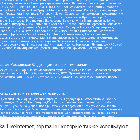
кий исследовательский центр по правам человека, Дальневосточный центр развития
утяжник, АКАДЕМИЯ ПО ПРАВАМ ЧЕЛОВЕКА, Частное учреждение в Калининграде по
шнл-Р, Центр Защиты Прав Средств Массовой Информации, Институт развития прессы
ссы, Гражданский контроль, Человек и Закон, Общественная комиссия по сохранению
монопольная ассоциация, Дзугкоева Регина Николаевна, Кривенко Сергей
асия Евгеньевна, Ривина Анна Валерьевна, Бурдина Юлия Владимировна, Бойко
ов Олег Викторович, Мошель Ирина Ароновна, Шведов Григорий Сергеевич, Пономарев
лексадрович, Цирульников Борис Альбертович, Халидова Марина Владимировна,
ировна, Чуркина Наталья Валерьевна, Акимова Татьяна Николаевна, Золотарева
геевна, Щур Татьяна Михайловна, Щур Николай Алексеевич, Аверин Владимир
а Дмитриевна, Вититинова Елена Владимировна, Баженова Светлана Куприяновна,
ртина Елена Юрьевна, Гендель Людмила Залмановна, Кокорина Екатерина
ч, Протасова Ирина Вячеславовна, Литинский Леонид Борисович, Лукашевский Сергей
, Смирнов Владимир Александрович, Вицин Сергей Ефимович, Золотухин Борис
ством Российской Федерации террористическими:
бождения, Лашкар-И-Тайба, Исламская группа, Движение Талибан, Исламская партия
нах исламского Магриба, Имарат Кавказ, АБТО, Правый сектор, Исламское
 Ат-Тавхида Валь-Джихад, Чистопольский Джамаат, Рохнамо ба суи давлати исломи,
квидации или запрете деятельности:
 Духовная Семинария Духовное Учреждение, Нурджулар, К Богодержавию, Таблиги
славян, Ат-Такфир Валь-Хиджра, Пит Буль, Национал-социалистическая рабочая
ва Русь, Русское национальное единство, Древнерусской Инглистической церкви
, Омская организация общественного политического движения Русское национальное
бласти, Община Коренного Русского народа Щелковского района, Правый сектор,
ion, Религиозное объединение последователей инглиизма, Народная Социальная
Я, Меджлис крымскотатарского народа, Рубеж Севера, ТОЙС, О противодействии
Г, Курсом Правды и Единения, Каракольская инициативная группа, Автоград Крю,
a, LiveInternet, top.mail.ru, которые также используют
ь Дафа, Иртыш Ultras, Русский Патриотический клуб-Новокузнецк/РПК, Сибирский