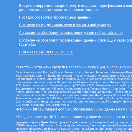
Все рекламируемые товары и услуги подлежат сертификации и ли
рекламы ответственность несёт рекламодатель.
Порядок обработки персональных данных
Политика конфиденциальности и защиты информации
Согласие на обработку персональных данных обратной связи
Согласие на обработку персональных данных с помощью сервисов Ya
top.mail.ru
ПОКАЗАТЬ БАННЕРНЫЕ МЕСТА
* Реестр иностранных средств массовой информации, выполняющих 
Голос Америки, Idel.Реалии, Кавказ.Реалии, Крым.Реалии, Телеканал Настоящее Врем
Евгеньевич, Камалягин Денис Николаевич, Апахончич Дарья Александровна, Medusa P
Владимировна, Железнова Мария Михайловна, Лукьянова Юлия Сергеевна, Маетная Ел
Евгеньевич, Телеканал Дождь, Петров Степан Юрьевич, Istories fonds, Шмагун Оле
2021, Ромашки монолит, Главный редактор 2021, Вега 2021, Важные иноагенты, Кат
Владимирович, Жилинский Владимир Александрович, Тихонов Михаил Сергеевич, Писк
Артем Валерьевич, Иванова София Юрьевна, Пигалкин Илья Валерьевич, Петров Алек
Вольтская Татьяна Анатольевна, Клепиковская Екатерина Дмитриевна, Сотников Дани
Роман Александрович, МЕМО, Mason G.E.S. Anonymous Foundation, Stichting Bellingc
Оленичев Максим Владимирович, Как бы инагент, Кочетков Игорь Викторович, Иркутс
Эмилевна, Хисамова Регина Фаритовна
Источник:
https://minjust.gov.ru/ru/documents/7755/
данные на
03.1
* Сведения реестра НКО, выполняющих функции иностранного агента
Гражданин.Армия.Право, Нижегородский центр немецкой и европейской культуры, Це
СВЕЧА, Открытый Петербург, Гуманитарное действие, Лига Избирателей, Правовая и
массовой информации, В защиту прав заключенных, Горячая Линия, Центр социальн
Благотворительный фонд помощи осужденным и их семьям, Фонд Тольятти, Новое время