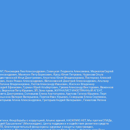
RIENT, Пономарев Лев Александрович, Савицкая Людмила Алексеевна, Маркелов Сергей
лександрович, Маняхин Петр Борисович, Ярош Юлия Петровна, Чуракова Ольга
ождественский Илья Дмитриевич, Апухтина Юлия Владимировна, Постернак Алексей
ьевич, Анин Роман Александрович, Великовский Дмитрий Александрович, Альтаир
ва Полина Владимировна, Лютов Александр Иванович, Жилкин Владимир
кадий Ефимович, Гурман Юрий Альбертович, Грезев Александр Викторович, Важенков
ич, Верзилов Петр Юрьевич, ЗП, Зона права, ЖУРНАЛИСТ-ИНОСТРАННЫЙ АГЕНТ,
вета Дмитриевна, Соловьева Елена Анатольевна, Арапова Галина Юрьевна, Перл
тошкина Валерия Валерьевна, Павлов Иван Юрьевич, Скворцова Елена Сергеевна,
горьева Алина Александровна, Григорьев Андрей Валерьевич , Гималова Регина
итики, Фонд борьбы с коррупцией, Альянс врачей, НАСИЛИЮ.НЕТ, Мы против СПИДа,
сдей Ерушалаим" (Милосердие), Центр поддержки и содействия развитию средств
Е, Благотворительный фонд охраны здоровья и защиты прав граждан,
Эра здоровья, Мемориал, Аналитический Центр Юрия Левады, Издательство Парк