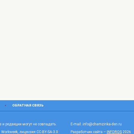
ОБРАТНАЯ СВЯЗЬ
 и редакции могут не совпадать.
E-mail: info@chamzinka-den.ru
 Workweek, лицензия CC-BY-SA-3.0
Разработчик сайта –
INFOROS
2026