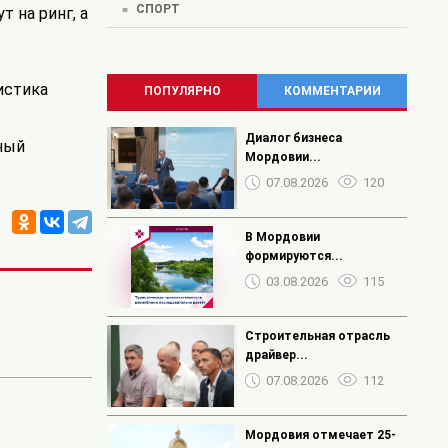
СПОРТ
 на ринг, а
истика
ПОПУЛЯРНО
КОММЕНТАРИИ
Диалог бизнеса
ный
Мордовии...
07.08.2026
120
В Мордовии
формируются...
03.08.2026
115
Строительная отрасль
драйвер...
07.08.2026
112
Мордовия отмечает 25-