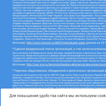
Гагарина, Фонд содействия имени Андрея Рылькова, Сфера, Уральская правозащитная
гражданских инициатив и социального партнерства, Пермский региональный право
административной поддержке реализации программ и проектов Совета Министров се
- Сибирь, Частное учреждение в Санкт-Петербурге по административной поддержке 
наследия академика Сахарова, МЕМО. РУ, Институт региональной прессы, Институт 
Владимирович, Милославский Павел Юрьевич, Шнырова Ольга Вадимовна, Чанышева Ли
Анатолий Николаевич, Пивоваров Андрей Сергеевич, Дугин Сергей Георгиевич, Авери
Лев Александрович, Созаев Валерий Валерьевич, Каргалицкий Борис Юльевич, Исаков
Людевиг Марина Зариевна, Федотова Галина Анатольевна, Паутов Юрий Анатольевич, 
Екатерина Александровна, Рачинский Ян Збигневич, Жемкова Елена Борисовна, Гудко
Анатольевич, Блинушов Андрей Юрьевич, Мосин Алексей Геннадьевич, Гефтер Вален
Исаев Сергей Владимирович, Максимов Сергей Владимирович, Беляев Сергей Иванови
Алексеевна, Шуманов Илья Вячеславович, Арапова Галина Юрьевна, Свечников Анато
Маркович, Бахмин Вячеслав Иванович, Шабад Анатолий Ефимович, Сухих Дарья Никол
Андреевич, Левинсон Лев Семенович, Локшина Татьяна Иосифовна, Орлов Олег Петров
Источник:
http://unro.minjust.ru/NKOForeignAgent.aspx
данные на
23.
* Единый федеральный список организаций, в том числе иностранн
Высший военный Маджлисуль Шура, Конгресс народов Ичкерии и Дагестана, База, Асб
Туркестана, Общество социальных реформ, Общество возрождения исламского наслед
государство, Джабха аль-Нусра ли-Ахль аш-Шам, Народное ополчение имени К. Минин
Террористическое сообщество Сеть, Катиба Таухид валь-Джихад, Хайят Тахрир аш-Ша
Источник:
http://nac.gov.ru/terroristicheskie-i-ekstremistskie-organizacii
* Перечень общественных объединений и религиозных организаций в
Национал-большевистская партия, ВЕК РА, Рада земли Кубанской Духовно Родовой Д
Джамаат, Свидетели Иеговы, Русское национальное единство, Национал-социалистич
партия России, Славянский союз, Формат-18, Благородный Орден Дьявола, Армия вол
Православных Староверов-Инглингов, Русский общенациональный союз, Движение про
единство, Северное Братство, Клуб Болельщиков Футбольного Клуба Динамо, Файзра
Украинская национальная ассамблея – Украинская народная самооборона, Украинская
Инициатива, TulaSkins, Этнополитическое объединение Русские, Русское национальн
экстремистской деятельности, РЕВТАТПОД, Артподготовка, Штольц, В честь иконы Бо
Для повышения удобства сайта мы используем cooki
Союз Славянских Сил Руси, Алля-Аят, Благотворительный пансионат Ак Умут, Русска
державный союз, Фонд борьбы с коррупцией, Фонд защиты прав граждан, Штабы Наваль
Источник:
https://minjust.gov.ru/ru/documents/7822/
данные на
08.1