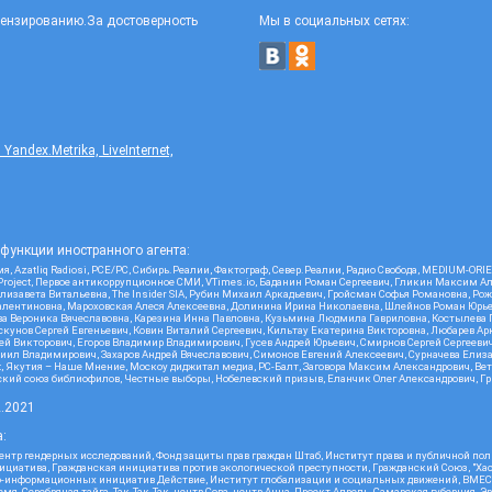
цензированию.За достоверность
Мы в социальных сетях:
ndex.Metrika, LiveInternet,
функции иностранного агента:
я, Azatliq Radiosi, PCE/PC, Сибирь.Реалии, Фактограф, Север.Реалии, Радио Свобода, MEDIUM-O
roject, Первое антикоррупционное СМИ, VTimes.io, Баданин Роман Сергеевич, Гликин Максим А
изавета Витальевна, The Insider SIA, Рубин Михаил Аркадьевич, Гройсман Софья Романовна, Р
ся Валентиновна, Мароховская Алеся Алексеевна, Долинина Ирина Николаевна, Шлейнов Роман Юр
кова Вероника Вячеславовна, Карезина Инна Павловна, Кузьмина Людмила Гавриловна, Костыле
унов Сергей Евгеньевич, Ковин Виталий Сергеевич, Кильтау Екатерина Викторовна, Любарев Ар
сей Викторович, Егоров Владимир Владимирович, Гусев Андрей Юрьевич, Смирнов Сергей Сергеев
ил Владимирович, Захаров Андрей Вячеславович, Симонов Евгений Алексеевич, Сурначева Елиза
at, Якутия – Наше Мнение, Москоу диджитал медиа, РС-Балт, Заговора Максим Александрович, Ве
кий союз библиофилов, Честные выборы, Нобелевский призыв, Еланчик Олег Александрович, Гри
2.2021
:
нтр гендерных исследований, Фонд защиты прав граждан Штаб, Институт права и публичной пол
нициатива, Гражданская инициатива против экологической преступности, Гражданский Союз, "Ха
о-информационных инициатив Действие, Институт глобализации и социальных движений, ВМЕСТ
, Серебряная тайга, Так-Так-Так, центр Сова, центр Анна, Проект Апрель, Самарская губерния, 