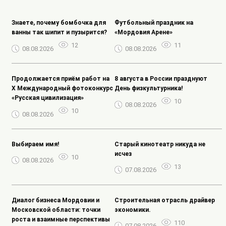
Знаете, почему бомбочка для
️Футбольный праздник на
ванны так шипит и пузырится?
«Мордовия Арене»
12
11
08.08.2026
08.08.2026
Продолжается приём работ на
8 августа в России празднуют
Х Международный фотоконкурс
День физкультурника!
«Русская цивилизация»
10
08.08.2026
10
08.08.2026
Выбираем имя!
Старый кинотеатр никуда не
исчез
10
08.08.2026
13
07.08.2026
Диалог бизнеса Мордовии и
Строительная отрасль драйвер
Московской области: точки
экономики.
роста и взаимные перспективы
110
07.08.2026