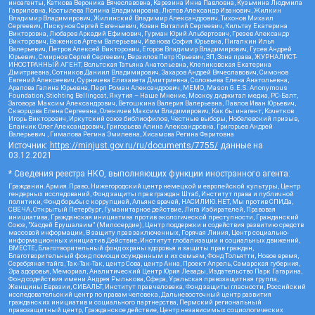
иноагенты, Каткова Вероника Вячеславовна, Карезина Инна Павловна, Кузьмина Людмила
Гавриловна, Костылева Полина Владимировна, Лютов Александр Иванович, Жилкин
Владимир Владимирович, Жилинский Владимир Александрович, Тихонов Михаил
Сергеевич, Пискунов Сергей Евгеньевич, Ковин Виталий Сергеевич, Кильтау Екатерина
Викторовна, Любарев Аркадий Ефимович, Гурман Юрий Альбертович, Грезев Александр
Викторович, Важенков Артем Валерьевич, Иванова София Юрьевна, Пигалкин Илья
Валерьевич, Петров Алексей Викторович, Егоров Владимир Владимирович, Гусев Андрей
Юрьевич, Смирнов Сергей Сергеевич, Верзилов Петр Юрьевич, ЗП, Зона права, ЖУРНАЛИСТ-
ИНОСТРАННЫЙ АГЕНТ, Вольтская Татьяна Анатольевна, Клепиковская Екатерина
Дмитриевна, Сотников Даниил Владимирович, Захаров Андрей Вячеславович, Симонов
Евгений Алексеевич, Сурначева Елизавета Дмитриевна, Соловьева Елена Анатольевна,
Арапова Галина Юрьевна, Перл Роман Александрович, МЕМО, Mason G.E.S. Anonymous
Foundation, Stichting Bellingcat, Якутия – Наше Мнение, Москоу диджитал медиа, РС-Балт,
Заговора Максим Александрович, Ветошкина Валерия Валерьевна, Павлов Иван Юрьевич,
Скворцова Елена Сергеевна, Оленичев Максим Владимирович, Как бы инагент, Кочетков
Игорь Викторович, Иркутский союз библиофилов, Честные выборы, Нобелевский призыв,
Еланчик Олег Александрович, Григорьева Алина Александровна, Григорьев Андрей
Валерьевич , Гималова Регина Эмилевна, Хисамова Регина Фаритовна
Источник:
https://minjust.gov.ru/ru/documents/7755/
данные на
03.12.2021
* Сведения реестра НКО, выполняющих функции иностранного агента:
Гражданин.Армия.Право, Нижегородский центр немецкой и европейской культуры, Центр
гендерных исследований, Фонд защиты прав граждан Штаб, Институт права и публичной
политики, Фонд борьбы с коррупцией, Альянс врачей, НАСИЛИЮ.НЕТ, Мы против СПИДа,
СВЕЧА, Открытый Петербург, Гуманитарное действие, Лига Избирателей, Правовая
инициатива, Гражданская инициатива против экологической преступности, Гражданский
Союз, "Хасдей Ерушалаим" (Милосердие), Центр поддержки и содействия развитию средств
массовой информации, В защиту прав заключенных, Горячая Линия, Центр социально-
информационных инициатив Действие, Институт глобализации и социальных движений,
ВМЕСТЕ, Благотворительный фонд охраны здоровья и защиты прав граждан,
Благотворительный фонд помощи осужденным и их семьям, Фонд Тольятти, Новое время,
Серебряная тайга, Так-Так-Так, центр Сова, центр Анна, Проект Апрель, Самарская губерния,
Эра здоровья, Мемориал, Аналитический Центр Юрия Левады, Издательство Парк Гагарина,
Фонд содействия имени Андрея Рылькова, Сфера, Уральская правозащитная группа,
Женщины Евразии, СИБАЛЬТ, Институт прав человека, Фонд защиты гласности, Российский
исследовательский центр по правам человека, Дальневосточный центр развития
гражданских инициатив и социального партнерства, Пермский региональный
правозащитный центр, Гражданское действие, Центр независимых социологических