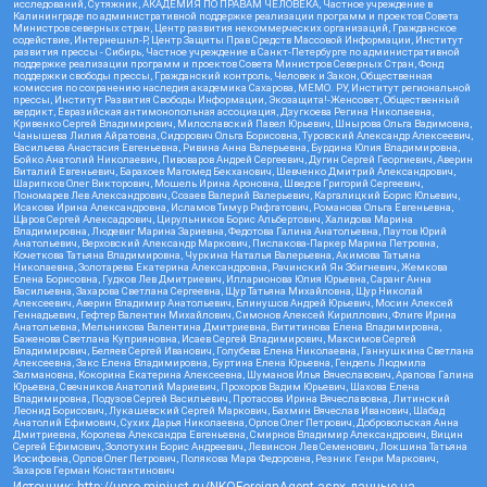
исследований, Сутяжник, АКАДЕМИЯ ПО ПРАВАМ ЧЕЛОВЕКА, Частное учреждение в
Калининграде по административной поддержке реализации программ и проектов Совета
Министров северных стран, Центр развития некоммерческих организаций, Гражданское
содействие, Интернешнл-Р, Центр Защиты Прав Средств Массовой Информации, Институт
развития прессы - Сибирь, Частное учреждение в Санкт-Петербурге по административной
поддержке реализации программ и проектов Совета Министров Северных Стран, Фонд
поддержки свободы прессы, Гражданский контроль, Человек и Закон, Общественная
комиссия по сохранению наследия академика Сахарова, МЕМО. РУ, Институт региональной
прессы, Институт Развития Свободы Информации, Экозащита!-Женсовет, Общественный
вердикт, Евразийская антимонопольная ассоциация, Дзугкоева Регина Николаевна,
Кривенко Сергей Владимирович, Милославский Павел Юрьевич, Шнырова Ольга Вадимовна,
Чанышева Лилия Айратовна, Сидорович Ольга Борисовна, Туровский Александр Алексеевич,
Васильева Анастасия Евгеньевна, Ривина Анна Валерьевна, Бурдина Юлия Владимировна,
Бойко Анатолий Николаевич, Пивоваров Андрей Сергеевич, Дугин Сергей Георгиевич, Аверин
Виталий Евгеньевич, Барахоев Магомед Бекханович, Шевченко Дмитрий Александрович,
Шарипков Олег Викторович, Мошель Ирина Ароновна, Шведов Григорий Сергеевич,
Пономарев Лев Александрович, Созаев Валерий Валерьевич, Каргалицкий Борис Юльевич,
Исакова Ирина Александровна, Исламов Тимур Рифгатович, Романова Ольга Евгеньевна,
Щаров Сергей Алексадрович, Цирульников Борис Альбертович, Халидова Марина
Владимировна, Людевиг Марина Зариевна, Федотова Галина Анатольевна, Паутов Юрий
Анатольевич, Верховский Александр Маркович, Пислакова-Паркер Марина Петровна,
Кочеткова Татьяна Владимировна, Чуркина Наталья Валерьевна, Акимова Татьяна
Николаевна, Золотарева Екатерина Александровна, Рачинский Ян Збигневич, Жемкова
Елена Борисовна, Гудков Лев Дмитриевич, Илларионова Юлия Юрьевна, Саранг Анна
Васильевна, Захарова Светлана Сергеевна, Щур Татьяна Михайловна, Щур Николай
Алексеевич, Аверин Владимир Анатольевич, Блинушов Андрей Юрьевич, Мосин Алексей
Геннадьевич, Гефтер Валентин Михайлович, Симонов Алексей Кириллович, Флиге Ирина
Анатольевна, Мельникова Валентина Дмитриевна, Вититинова Елена Владимировна,
Баженова Светлана Куприяновна, Исаев Сергей Владимирович, Максимов Сергей
Владимирович, Беляев Сергей Иванович, Голубева Елена Николаевна, Ганнушкина Светлана
Алексеевна, Закс Елена Владимировна, Буртина Елена Юрьевна, Гендель Людмила
Залмановна, Кокорина Екатерина Алексеевна, Шуманов Илья Вячеславович, Арапова Галина
Юрьевна, Свечников Анатолий Мариевич, Прохоров Вадим Юрьевич, Шахова Елена
Владимировна, Подузов Сергей Васильевич, Протасова Ирина Вячеславовна, Литинский
Леонид Борисович, Лукашевский Сергей Маркович, Бахмин Вячеслав Иванович, Шабад
Анатолий Ефимович, Сухих Дарья Николаевна, Орлов Олег Петрович, Добровольская Анна
Дмитриевна, Королева Александра Евгеньевна, Смирнов Владимир Александрович, Вицин
Сергей Ефимович, Золотухин Борис Андреевич, Левинсон Лев Семенович, Локшина Татьяна
Иосифовна, Орлов Олег Петрович, Полякова Мара Федоровна, Резник Генри Маркович,
Захаров Герман Константинович