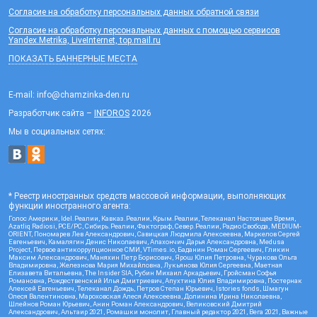
Согласие на обработку персональных данных обратной связи
Согласие на обработку персональных данных с помощью сервисов
Yandex.Metrika, LiveInternet, top.mail.ru
ПОКАЗАТЬ БАННЕРНЫЕ МЕСТА
E-mail: info@chamzinka-den.ru
Разработчик сайта –
INFOROS
2026
Мы в социальных сетях:
* Реестр иностранных средств массовой информации, выполняющих
функции иностранного агента:
Голос Америки, Idel.Реалии, Кавказ.Реалии, Крым.Реалии, Телеканал Настоящее Время,
Azatliq Radiosi, PCE/PC, Сибирь.Реалии, Фактограф, Север.Реалии, Радио Свобода, MEDIUM-
ORIENT, Пономарев Лев Александрович, Савицкая Людмила Алексеевна, Маркелов Сергей
Евгеньевич, Камалягин Денис Николаевич, Апахончич Дарья Александровна, Medusa
Project, Первое антикоррупционное СМИ, VTimes.io, Баданин Роман Сергеевич, Гликин
Максим Александрович, Маняхин Петр Борисович, Ярош Юлия Петровна, Чуракова Ольга
Владимировна, Железнова Мария Михайловна, Лукьянова Юлия Сергеевна, Маетная
Елизавета Витальевна, The Insider SIA, Рубин Михаил Аркадьевич, Гройсман Софья
Романовна, Рождественский Илья Дмитриевич, Апухтина Юлия Владимировна, Постернак
Алексей Евгеньевич, Телеканал Дождь, Петров Степан Юрьевич, Istories fonds, Шмагун
Олеся Валентиновна, Мароховская Алеся Алексеевна, Долинина Ирина Николаевна,
Шлейнов Роман Юрьевич, Анин Роман Александрович, Великовский Дмитрий
Александрович, Альтаир 2021, Ромашки монолит, Главный редактор 2021, Вега 2021, Важные