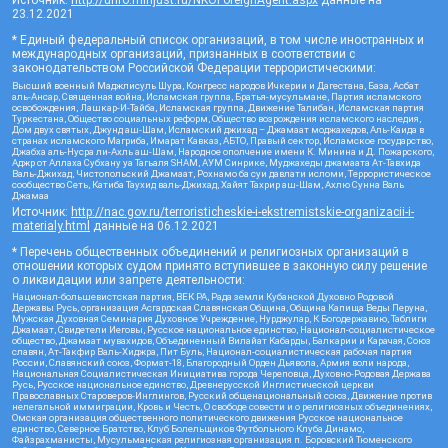
Источник:
http://unro.minjust.ru/NKOForeignAgent.aspx
данные на
23.12.2021
* Единый федеральный список организаций, в том числе иностранных и
международных организаций, признанных в соответствии с
законодательством Российской Федерации террористическими:
Высший военный Маджлисуль Шура, Конгресс народов Ичкерии и Дагестана, База, Асбат
аль-Ансар, Священная война, Исламская группа, Братья-мусульмане, Партия исламского
освобождения, Лашкар-И-Тайба, Исламская группа, Движение Талибан, Исламская партия
Туркестана, Общество социальных реформ, Общество возрождения исламского наследия,
Дом двух святых, Джунд аш-Шам, Исламский джихад – Джамаат моджахедов, Аль-Каида в
странах исламского Магриба, Имарат Кавказ, АБТО, Правый сектор, Исламское государство,
Джабха аль-Нусра ли-Ахль аш-Шам, Народное ополчение имени К. Минина и Д. Пожарского,
Аджр от Аллаха Субхану уа Тагьаля SHAM, АУМ Синрике, Муджахеды джамаата Ат-Тавхида
Валь-Джихад, Чистопольский Джамаат, Рохнамо ба суи давлати исломи, Террористическое
сообщество Сеть, Катиба Таухид валь-Джихад, Хайят Тахрир аш-Шам, Ахлю Сунна Валь
Джамаа
Источник:
http://nac.gov.ru/terroristicheskie-i-ekstremistskie-organizacii-i-
materialy.html
данные на
06.12.2021
* Перечень общественных объединений и религиозных организаций в
отношении которых судом принято вступившее в законную силу решение
о ликвидации или запрете деятельности:
Национал-большевистская партия, ВЕК РА, Рада земли Кубанской Духовно Родовой
Державы Русь, организация Асгардская Славянская Община, Община Капища Веды Перуна,
Мужская Духовная Семинария Духовное Учреждение, Нурджулар, К Богодержавию, Таблиги
Джамаат, Свидетели Иеговы, Русское национальное единство, Национал-социалистическое
общество, Джамаат мувахидов, Объединенный Вилайат Кабарды, Балкарии и Карачая, Союз
славян, Ат-Такфир Валь-Хиджра, Пит Буль, Национал-социалистическая рабочая партия
России, Славянский союз, Формат-18, Благородный Орден Дьявола, Армия воли народа,
Национальная Социалистическая Инициатива города Череповца, Духовно-Родовая Держава
Русь, Русское национальное единство, Древнерусской Инглистической церкви
Православных Староверов-Инглингов, Русский общенациональный союз, Движение против
нелегальной иммиграции, Кровь и Честь, О свободе совести и о религиозных объединениях,
Омская организация общественного политического движения Русское национальное
единство, Северное Братство, Клуб Болельщиков Футбольного Клуба Динамо,
Файзрахманисты, Мусульманская религиозная организация п. Боровский Тюменского