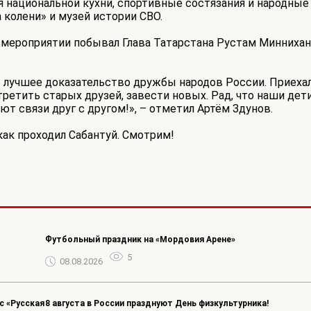
 национальной кухни, спортивные состязания и народные 
 колени» и музей истории СВО.
а мероприятии побывал Глава Татарстана Рустам Миннихан
 лучшее доказательство дружбы народов России. Приехал
ретить старых друзей, завести новых. Рад, что наши дет
т связи друг с другом!», – отметил Артём Здунов.
как проходил Сабантуй. Смотрим!
️Футбольный праздник на «Мордовия Арене»
5
08.08.2026
 «Русская
8 августа в России празднуют День физкультурника!