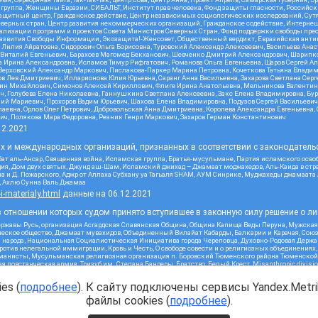
 группа, Женщины Евразии, СИБАЛЬТ, Институт прав человека, Фонд защиты гласности, Российс
защитный центр, Гражданское действие, Центр независимых социологических исследований, С
верных стран, Центр развития некоммерческих организаций, Гражданское содействие, Интерне
реализации программ и проектов Совета Министров Северных Стран, Фонд поддержки свободы пре
Развития Свободы Информации, Экозащита!-Женсовет, Общественный вердикт, Евразийская анти
лия Айратовна, Сидорович Ольга Борисовна, Туровский Александр Алексеевич, Васильева Анаст
н Виталий Евгеньевич, Барахоев Магомед Бекханович, Шевченко Дмитрий Александрович, Шарипк
а Ирина Александровна, Исламов Тимур Рифгатович, Романова Ольга Евгеньевна, Щаров Сергей А
Верховский Александр Маркович, Пислакова-Паркер Марина Петровна, Кочеткова Татьяна Владим
в Лев Дмитриевич, Илларионова Юлия Юрьевна, Саранг Анна Васильевна, Захарова Светлана Сер
тин Михайлович, Симонов Алексей Кириллович, Флиге Ирина Анатольевна, Мельникова Валентин
ч, Голубева Елена Николаевна, Ганнушкина Светлана Алексеевна, Закс Елена Владимировна, Бу
лий Мариевич, Прохоров Вадим Юрьевич, Шахова Елена Владимировна, Подузов Сергей Васильеви
аевна, Орлов Олег Петрович, Добровольская Анна Дмитриевна, Королева Александра Евгеньевна
ич, Полякова Мара Федоровна, Резник Генри Маркович, Захаров Герман Константинович
12.2021
ых и международных организаций, признанных в соответствии с законодатель
ат аль-Ансар, Священная война, Исламская группа, Братья-мусульмане, Партия исламского осво
ия, Дом двух святых, Джунд аш-Шам, Исламский джихад – Джамаат моджахедов, Аль-Каида в стра
а и Д. Пожарского, Аджр от Аллаха Субхану уа Тагьаля SHAM, АУМ Синрике, Муджахеды джамаата
м, Ахлю Сунна Валь Джамаа
-i-materialy.html
данные на
06.12.2021
 отношении которых судом принято вступившее в законную силу решение о ли
ержавы Русь, организация Асгардская Славянская Община, Община Капища Веды Перуна, Мужская
еское общество, Джамаат мувахидов, Объединенный Вилайат Кабарды, Балкарии и Карачая, Союз 
и народа, Национальная Социалистическая Инициатива города Череповца, Духовно-Родовая Держа
тив нелегальной иммиграции, Кровь и Честь, О свободе совести и о религиозных объединениях
хманисты, Мусульманская религиозная организация п. Боровский Тюменского района Тюменской о
 повстанческая армия, Тризуб им. Степана Бандеры, Братство, Белый Крест, Misanthropic divis
ое объединение Атака, Мечеть Мирмамеда, Община Коренного Русского народа г. Астрахани, ВОЛ
жией Матери Державная, Сектор 16, Независимость, Фирма, Молодежная правозащитная группа МП
es (
подробнее
). К сайту подключены сервисы Yandex.Metrik
я республика Русь, Арестантское уголовное единство, Башкорт, Нация и свобода, W.H.С., Фалун
ного, Совет граждан СССР Прикубанского округа г. Краснодара
файлы cookies (
подробнее
).
2.2021