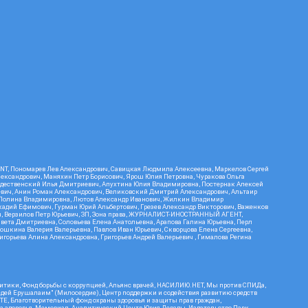
RIENT, Пономарев Лев Александрович, Савицкая Людмила Алексеевна, Маркелов Сергей
лександрович, Маняхин Петр Борисович, Ярош Юлия Петровна, Чуракова Ольга
ождественский Илья Дмитриевич, Апухтина Юлия Владимировна, Постернак Алексей
ьевич, Анин Роман Александрович, Великовский Дмитрий Александрович, Альтаир
ва Полина Владимировна, Лютов Александр Иванович, Жилкин Владимир
кадий Ефимович, Гурман Юрий Альбертович, Грезев Александр Викторович, Важенков
ич, Верзилов Петр Юрьевич, ЗП, Зона права, ЖУРНАЛИСТ-ИНОСТРАННЫЙ АГЕНТ,
вета Дмитриевна, Соловьева Елена Анатольевна, Арапова Галина Юрьевна, Перл
тошкина Валерия Валерьевна, Павлов Иван Юрьевич, Скворцова Елена Сергеевна,
горьева Алина Александровна, Григорьев Андрей Валерьевич , Гималова Регина
итики, Фонд борьбы с коррупцией, Альянс врачей, НАСИЛИЮ.НЕТ, Мы против СПИДа,
сдей Ерушалаим" (Милосердие), Центр поддержки и содействия развитию средств
Е, Благотворительный фонд охраны здоровья и защиты прав граждан,
Эра здоровья, Мемориал, Аналитический Центр Юрия Левады, Издательство Парк