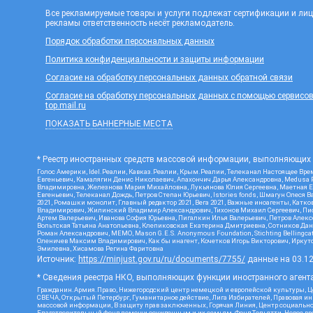
Все рекламируемые товары и услуги подлежат сертификации и ли
рекламы ответственность несёт рекламодатель.
Порядок обработки персональных данных
Политика конфиденциальности и защиты информации
Согласие на обработку персональных данных обратной связи
Согласие на обработку персональных данных с помощью сервисов Ya
top.mail.ru
ПОКАЗАТЬ БАННЕРНЫЕ МЕСТА
* Реестр иностранных средств массовой информации, выполняющих 
Голос Америки, Idel.Реалии, Кавказ.Реалии, Крым.Реалии, Телеканал Настоящее Врем
Евгеньевич, Камалягин Денис Николаевич, Апахончич Дарья Александровна, Medusa P
Владимировна, Железнова Мария Михайловна, Лукьянова Юлия Сергеевна, Маетная Ел
Евгеньевич, Телеканал Дождь, Петров Степан Юрьевич, Istories fonds, Шмагун Оле
2021, Ромашки монолит, Главный редактор 2021, Вега 2021, Важные иноагенты, Кат
Владимирович, Жилинский Владимир Александрович, Тихонов Михаил Сергеевич, Писк
Артем Валерьевич, Иванова София Юрьевна, Пигалкин Илья Валерьевич, Петров Алек
Вольтская Татьяна Анатольевна, Клепиковская Екатерина Дмитриевна, Сотников Дани
Роман Александрович, МЕМО, Mason G.E.S. Anonymous Foundation, Stichting Bellingc
Оленичев Максим Владимирович, Как бы инагент, Кочетков Игорь Викторович, Иркутс
Эмилевна, Хисамова Регина Фаритовна
Источник:
https://minjust.gov.ru/ru/documents/7755/
данные на
03.1
* Сведения реестра НКО, выполняющих функции иностранного агента
Гражданин.Армия.Право, Нижегородский центр немецкой и европейской культуры, Це
СВЕЧА, Открытый Петербург, Гуманитарное действие, Лига Избирателей, Правовая и
массовой информации, В защиту прав заключенных, Горячая Линия, Центр социальн
Благотворительный фонд помощи осужденным и их семьям, Фонд Тольятти, Новое время