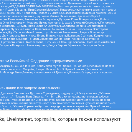
кий исследовательский центр по правам человека, Дальневосточный центр развития
утяжник, АКАДЕМИЯ ПО ПРАВАМ ЧЕЛОВЕКА, Частное учреждение в Калининграде по
шнл-Р, Центр Защиты Прав Средств Массовой Информации, Институт развития прессы
ссы, Гражданский контроль, Человек и Закон, Общественная комиссия по сохранению
монопольная ассоциация, Дзугкоева Регина Николаевна, Кривенко Сергей
асия Евгеньевна, Ривина Анна Валерьевна, Бурдина Юлия Владимировна, Бойко
ов Олег Викторович, Мошель Ирина Ароновна, Шведов Григорий Сергеевич, Пономарев
лексадрович, Цирульников Борис Альбертович, Халидова Марина Владимировна,
ировна, Чуркина Наталья Валерьевна, Акимова Татьяна Николаевна, Золотарева
геевна, Щур Татьяна Михайловна, Щур Николай Алексеевич, Аверин Владимир
а Дмитриевна, Вититинова Елена Владимировна, Баженова Светлана Куприяновна,
ртина Елена Юрьевна, Гендель Людмила Залмановна, Кокорина Екатерина
ч, Протасова Ирина Вячеславовна, Литинский Леонид Борисович, Лукашевский Сергей
, Смирнов Владимир Александрович, Вицин Сергей Ефимович, Золотухин Борис
ством Российской Федерации террористическими:
бождения, Лашкар-И-Тайба, Исламская группа, Движение Талибан, Исламская партия
нах исламского Магриба, Имарат Кавказ, АБТО, Правый сектор, Исламское
 Ат-Тавхида Валь-Джихад, Чистопольский Джамаат, Рохнамо ба суи давлати исломи,
квидации или запрете деятельности:
 Духовная Семинария Духовное Учреждение, Нурджулар, К Богодержавию, Таблиги
славян, Ат-Такфир Валь-Хиджра, Пит Буль, Национал-социалистическая рабочая
ва Русь, Русское национальное единство, Древнерусской Инглистической церкви
, Омская организация общественного политического движения Русское национальное
бласти, Община Коренного Русского народа Щелковского района, Правый сектор,
ion, Религиозное объединение последователей инглиизма, Народная Социальная
Я, Меджлис крымскотатарского народа, Рубеж Севера, ТОЙС, О противодействии
Г, Курсом Правды и Единения, Каракольская инициативная группа, Автоград Крю,
a, LiveInternet, top.mail.ru, которые также используют
ь Дафа, Иртыш Ultras, Русский Патриотический клуб-Новокузнецк/РПК, Сибирский