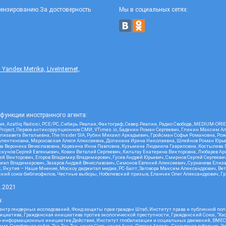
цензированию.За достоверность
Мы в социальных сетях:
ndex.Metrika, LiveInternet,
функции иностранного агента:
я, Azatliq Radiosi, PCE/PC, Сибирь.Реалии, Фактограф, Север.Реалии, Радио Свобода, MEDIUM-O
roject, Первое антикоррупционное СМИ, VTimes.io, Баданин Роман Сергеевич, Гликин Максим А
изавета Витальевна, The Insider SIA, Рубин Михаил Аркадьевич, Гройсман Софья Романовна, Р
ся Валентиновна, Мароховская Алеся Алексеевна, Долинина Ирина Николаевна, Шлейнов Роман Юр
кова Вероника Вячеславовна, Карезина Инна Павловна, Кузьмина Людмила Гавриловна, Костыле
унов Сергей Евгеньевич, Ковин Виталий Сергеевич, Кильтау Екатерина Викторовна, Любарев Ар
сей Викторович, Егоров Владимир Владимирович, Гусев Андрей Юрьевич, Смирнов Сергей Сергеев
ил Владимирович, Захаров Андрей Вячеславович, Симонов Евгений Алексеевич, Сурначева Елиза
at, Якутия – Наше Мнение, Москоу диджитал медиа, РС-Балт, Заговора Максим Александрович, Ве
кий союз библиофилов, Честные выборы, Нобелевский призыв, Еланчик Олег Александрович, Гри
2.2021
:
нтр гендерных исследований, Фонд защиты прав граждан Штаб, Институт права и публичной пол
нициатива, Гражданская инициатива против экологической преступности, Гражданский Союз, "Ха
о-информационных инициатив Действие, Институт глобализации и социальных движений, ВМЕСТ
, Серебряная тайга, Так-Так-Так, центр Сова, центр Анна, Проект Апрель, Самарская губерния, 