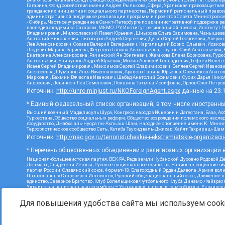
Гагарина, Фонд содействия имени Андрея Рылькова, Сфера, Уральская правозащитная
гражданских инициатив и социального партнерства, Пермский региональный право
административной поддержке реализации программ и проектов Совета Министров се
- Сибирь, Частное учреждение в Санкт-Петербурге по административной поддержке 
наследия академика Сахарова, МЕМО. РУ, Институт региональной прессы, Институт 
Владимирович, Милославский Павел Юрьевич, Шнырова Ольга Вадимовна, Чанышева Ли
Анатолий Николаевич, Пивоваров Андрей Сергеевич, Дугин Сергей Георгиевич, Авери
Лев Александрович, Созаев Валерий Валерьевич, Каргалицкий Борис Юльевич, Исаков
Людевиг Марина Зариевна, Федотова Галина Анатольевна, Паутов Юрий Анатольевич, 
Екатерина Александровна, Рачинский Ян Збигневич, Жемкова Елена Борисовна, Гудко
Анатольевич, Блинушов Андрей Юрьевич, Мосин Алексей Геннадьевич, Гефтер Вален
Исаев Сергей Владимирович, Максимов Сергей Владимирович, Беляев Сергей Иванови
Алексеевна, Шуманов Илья Вячеславович, Арапова Галина Юрьевна, Свечников Анато
Маркович, Бахмин Вячеслав Иванович, Шабад Анатолий Ефимович, Сухих Дарья Никол
Андреевич, Левинсон Лев Семенович, Локшина Татьяна Иосифовна, Орлов Олег Петров
Источник:
http://unro.minjust.ru/NKOForeignAgent.aspx
данные на
23.
* Единый федеральный список организаций, в том числе иностранн
Высший военный Маджлисуль Шура, Конгресс народов Ичкерии и Дагестана, База, Асб
Туркестана, Общество социальных реформ, Общество возрождения исламского наслед
государство, Джабха аль-Нусра ли-Ахль аш-Шам, Народное ополчение имени К. Минин
Террористическое сообщество Сеть, Катиба Таухид валь-Джихад, Хайят Тахрир аш-Ша
Источник:
http://nac.gov.ru/terroristicheskie-i-ekstremistskie-organizacii
* Перечень общественных объединений и религиозных организаций в
Национал-большевистская партия, ВЕК РА, Рада земли Кубанской Духовно Родовой Д
Джамаат, Свидетели Иеговы, Русское национальное единство, Национал-социалистич
партия России, Славянский союз, Формат-18, Благородный Орден Дьявола, Армия вол
Православных Староверов-Инглингов, Русский общенациональный союз, Движение про
единство, Северное Братство, Клуб Болельщиков Футбольного Клуба Динамо, Файзра
Украинская национальная ассамблея – Украинская народная самооборона, Украинская
Инициатива, TulaSkins, Этнополитическое объединение Русские, Русское национальн
экстремистской деятельности, РЕВТАТПОД, Артподготовка, Штольц, В честь иконы Бо
Для повышения удобства сайта мы используем cooki
Союз Славянских Сил Руси, Алля-Аят, Благотворительный пансионат Ак Умут, Русска
державный союз, Фонд борьбы с коррупцией, Фонд защиты прав граждан, Штабы Наваль
Источник:
https://minjust.gov.ru/ru/documents/7822/
данные на
08.1