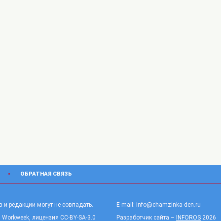
ОБРАТНАЯ СВЯЗЬ
 и редакции могут не совпадать.
E-mail: info@chamzinka-den.ru
 Workweek, лицензия CC-BY-SA-3.0
Разработчик сайта –
INFOROS
2026