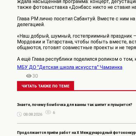
ждала насыщенная программа: концерт, дегустация
также фотовыставка «Донбасс никто не ставил на
Глава РМ лично посетил Сабантуй. Вместе с ним н
делегацией.
«Наш добрый, шумный, гостеприимный праздник –
Мордовии и Татарстана, чтобы побыть вместе, вст
общаются, готовят совместные проекты и не теряю
А ещё Глава республики поделился роликом о том, 
МБУ ДО "Детская школа искусств" Чамзинка
30
ЧИТАТЬ ТАКЖЕ ПО ТЕМЕ
Знаете, почему бомбочка для ванны так шипит и пузырится?
6
08.08.2026
Продолжается приём работ на Х Международный фотоконкурс