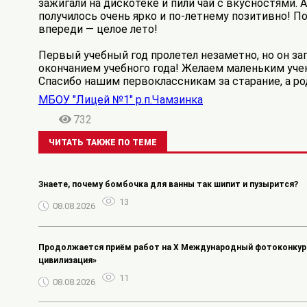
зажигали на дискотеке и пили чай с вкусностями. 
получилось очень ярко и по-летнему позитивно! П
впереди — целое лето!
Первый учебный год пролетел незаметно, но он з
окончанием учебного года! Желаем маленьким уче
Спасибо нашим первоклассникам за старание, а ро
МБОУ "Лицей №1" р.п.Чамзинка
732
ЧИТАТЬ ТАКЖЕ ПО ТЕМЕ
Знаете, почему бомбочка для ванны так шипит и пузырится?
13
08.08.2026
Продолжается приём работ на Х Международный фотоконкурс
цивилизация»
11
08.08.2026