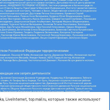
кий исследовательский центр по правам человека, Дальневосточный центр развития
утяжник, АКАДЕМИЯ ПО ПРАВАМ ЧЕЛОВЕКА, Частное учреждение в Калининграде по
шнл-Р, Центр Защиты Прав Средств Массовой Информации, Институт развития прессы
ссы, Гражданский контроль, Человек и Закон, Общественная комиссия по сохранению
монопольная ассоциация, Дзугкоева Регина Николаевна, Кривенко Сергей
асия Евгеньевна, Ривина Анна Валерьевна, Бурдина Юлия Владимировна, Бойко
ов Олег Викторович, Мошель Ирина Ароновна, Шведов Григорий Сергеевич, Пономарев
лексадрович, Цирульников Борис Альбертович, Халидова Марина Владимировна,
ировна, Чуркина Наталья Валерьевна, Акимова Татьяна Николаевна, Золотарева
геевна, Щур Татьяна Михайловна, Щур Николай Алексеевич, Аверин Владимир
а Дмитриевна, Вититинова Елена Владимировна, Баженова Светлана Куприяновна,
ртина Елена Юрьевна, Гендель Людмила Залмановна, Кокорина Екатерина
ч, Протасова Ирина Вячеславовна, Литинский Леонид Борисович, Лукашевский Сергей
, Смирнов Владимир Александрович, Вицин Сергей Ефимович, Золотухин Борис
ством Российской Федерации террористическими:
бождения, Лашкар-И-Тайба, Исламская группа, Движение Талибан, Исламская партия
нах исламского Магриба, Имарат Кавказ, АБТО, Правый сектор, Исламское
 Ат-Тавхида Валь-Джихад, Чистопольский Джамаат, Рохнамо ба суи давлати исломи,
квидации или запрете деятельности:
 Духовная Семинария Духовное Учреждение, Нурджулар, К Богодержавию, Таблиги
славян, Ат-Такфир Валь-Хиджра, Пит Буль, Национал-социалистическая рабочая
ва Русь, Русское национальное единство, Древнерусской Инглистической церкви
, Омская организация общественного политического движения Русское национальное
бласти, Община Коренного Русского народа Щелковского района, Правый сектор,
ion, Религиозное объединение последователей инглиизма, Народная Социальная
Я, Меджлис крымскотатарского народа, Рубеж Севера, ТОЙС, О противодействии
Г, Курсом Правды и Единения, Каракольская инициативная группа, Автоград Крю,
a, LiveInternet, top.mail.ru, которые также используют
ь Дафа, Иртыш Ultras, Русский Патриотический клуб-Новокузнецк/РПК, Сибирский