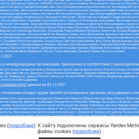
 группа, Женщины Евразии, СИБАЛЬТ, Институт прав человека, Фонд защиты гласности, Российс
защитный центр, Гражданское действие, Центр независимых социологических исследований, С
верных стран, Центр развития некоммерческих организаций, Гражданское содействие, Интерне
реализации программ и проектов Совета Министров Северных Стран, Фонд поддержки свободы пре
Развития Свободы Информации, Экозащита!-Женсовет, Общественный вердикт, Евразийская анти
лия Айратовна, Сидорович Ольга Борисовна, Туровский Александр Алексеевич, Васильева Анаст
н Виталий Евгеньевич, Барахоев Магомед Бекханович, Шевченко Дмитрий Александрович, Шарипк
а Ирина Александровна, Исламов Тимур Рифгатович, Романова Ольга Евгеньевна, Щаров Сергей А
Верховский Александр Маркович, Пислакова-Паркер Марина Петровна, Кочеткова Татьяна Владим
в Лев Дмитриевич, Илларионова Юлия Юрьевна, Саранг Анна Васильевна, Захарова Светлана Сер
тин Михайлович, Симонов Алексей Кириллович, Флиге Ирина Анатольевна, Мельникова Валентин
ч, Голубева Елена Николаевна, Ганнушкина Светлана Алексеевна, Закс Елена Владимировна, Бу
лий Мариевич, Прохоров Вадим Юрьевич, Шахова Елена Владимировна, Подузов Сергей Васильеви
аевна, Орлов Олег Петрович, Добровольская Анна Дмитриевна, Королева Александра Евгеньевна
ич, Полякова Мара Федоровна, Резник Генри Маркович, Захаров Герман Константинович
12.2021
ых и международных организаций, признанных в соответствии с законодатель
ат аль-Ансар, Священная война, Исламская группа, Братья-мусульмане, Партия исламского осво
ия, Дом двух святых, Джунд аш-Шам, Исламский джихад – Джамаат моджахедов, Аль-Каида в стра
а и Д. Пожарского, Аджр от Аллаха Субхану уа Тагьаля SHAM, АУМ Синрике, Муджахеды джамаата
м, Ахлю Сунна Валь Джамаа
-i-materialy.html
данные на
06.12.2021
 отношении которых судом принято вступившее в законную силу решение о ли
ержавы Русь, организация Асгардская Славянская Община, Община Капища Веды Перуна, Мужская
еское общество, Джамаат мувахидов, Объединенный Вилайат Кабарды, Балкарии и Карачая, Союз 
и народа, Национальная Социалистическая Инициатива города Череповца, Духовно-Родовая Держа
тив нелегальной иммиграции, Кровь и Честь, О свободе совести и о религиозных объединениях
хманисты, Мусульманская религиозная организация п. Боровский Тюменского района Тюменской о
 повстанческая армия, Тризуб им. Степана Бандеры, Братство, Белый Крест, Misanthropic divis
ое объединение Атака, Мечеть Мирмамеда, Община Коренного Русского народа г. Астрахани, ВОЛ
жией Матери Державная, Сектор 16, Независимость, Фирма, Молодежная правозащитная группа МП
es (
подробнее
). К сайту подключены сервисы Yandex.Metrik
я республика Русь, Арестантское уголовное единство, Башкорт, Нация и свобода, W.H.С., Фалун
ного, Совет граждан СССР Прикубанского округа г. Краснодара
файлы cookies (
подробнее
).
2.2021