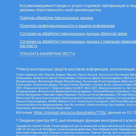
Все рекламируемые товары и услуги подлежат сертификации и ли
рекламы ответственность несёт рекламодатель.
Порядок обработки персональных данных
Политика конфиденциальности и защиты информации
Согласие на обработку персональных данных обратной связи
Согласие на обработку персональных данных с помощью сервисов Ya
top.mail.ru
ПОКАЗАТЬ БАННЕРНЫЕ МЕСТА
* Реестр иностранных средств массовой информации, выполняющих 
Голос Америки, Idel.Реалии, Кавказ.Реалии, Крым.Реалии, Телеканал Настоящее Врем
Евгеньевич, Камалягин Денис Николаевич, Апахончич Дарья Александровна, Medusa P
Владимировна, Железнова Мария Михайловна, Лукьянова Юлия Сергеевна, Маетная Ел
Евгеньевич, Телеканал Дождь, Петров Степан Юрьевич, Istories fonds, Шмагун Оле
2021, Ромашки монолит, Главный редактор 2021, Вега 2021, Важные иноагенты, Кат
Владимирович, Жилинский Владимир Александрович, Тихонов Михаил Сергеевич, Писк
Артем Валерьевич, Иванова София Юрьевна, Пигалкин Илья Валерьевич, Петров Алек
Вольтская Татьяна Анатольевна, Клепиковская Екатерина Дмитриевна, Сотников Дани
Роман Александрович, МЕМО, Mason G.E.S. Anonymous Foundation, Stichting Bellingc
Оленичев Максим Владимирович, Как бы инагент, Кочетков Игорь Викторович, Иркутс
Эмилевна, Хисамова Регина Фаритовна
Источник:
https://minjust.gov.ru/ru/documents/7755/
данные на
03.1
* Сведения реестра НКО, выполняющих функции иностранного агента
Гражданин.Армия.Право, Нижегородский центр немецкой и европейской культуры, Це
СВЕЧА, Открытый Петербург, Гуманитарное действие, Лига Избирателей, Правовая и
массовой информации, В защиту прав заключенных, Горячая Линия, Центр социальн
Благотворительный фонд помощи осужденным и их семьям, Фонд Тольятти, Новое время