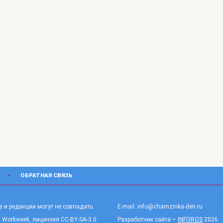
ОБРАТНАЯ СВЯЗЬ
 и редакции могут не совпадать.
E-mail: info@chamzinka-den.ru
 Workweek, лицензия CC-BY-SA-3.0
Разработчик сайта –
INFOROS
2026