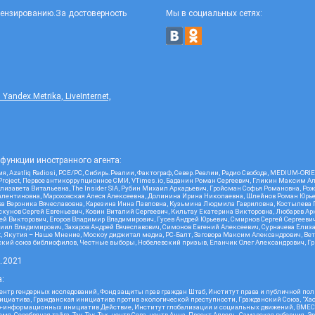
цензированию.За достоверность
Мы в социальных сетях:
ndex.Metrika, LiveInternet,
функции иностранного агента:
я, Azatliq Radiosi, PCE/PC, Сибирь.Реалии, Фактограф, Север.Реалии, Радио Свобода, MEDIUM-O
roject, Первое антикоррупционное СМИ, VTimes.io, Баданин Роман Сергеевич, Гликин Максим А
изавета Витальевна, The Insider SIA, Рубин Михаил Аркадьевич, Гройсман Софья Романовна, Р
ся Валентиновна, Мароховская Алеся Алексеевна, Долинина Ирина Николаевна, Шлейнов Роман Юр
кова Вероника Вячеславовна, Карезина Инна Павловна, Кузьмина Людмила Гавриловна, Костыле
унов Сергей Евгеньевич, Ковин Виталий Сергеевич, Кильтау Екатерина Викторовна, Любарев Ар
сей Викторович, Егоров Владимир Владимирович, Гусев Андрей Юрьевич, Смирнов Сергей Сергеев
ил Владимирович, Захаров Андрей Вячеславович, Симонов Евгений Алексеевич, Сурначева Елиза
at, Якутия – Наше Мнение, Москоу диджитал медиа, РС-Балт, Заговора Максим Александрович, Ве
кий союз библиофилов, Честные выборы, Нобелевский призыв, Еланчик Олег Александрович, Гри
2.2021
:
нтр гендерных исследований, Фонд защиты прав граждан Штаб, Институт права и публичной пол
нициатива, Гражданская инициатива против экологической преступности, Гражданский Союз, "Ха
о-информационных инициатив Действие, Институт глобализации и социальных движений, ВМЕСТ
, Серебряная тайга, Так-Так-Так, центр Сова, центр Анна, Проект Апрель, Самарская губерния, 