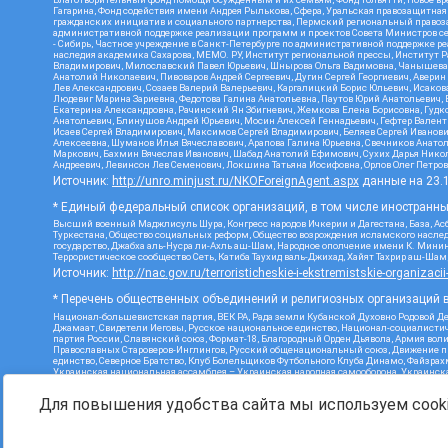
Гагарина, Фонд содействия имени Андрея Рылькова, Сфера, Уральская правозащитная
гражданских инициатив и социального партнерства, Пермский региональный право
административной поддержке реализации программ и проектов Совета Министров се
- Сибирь, Частное учреждение в Санкт-Петербурге по административной поддержке 
наследия академика Сахарова, МЕМО. РУ, Институт региональной прессы, Институт 
Владимирович, Милославский Павел Юрьевич, Шнырова Ольга Вадимовна, Чанышева Ли
Анатолий Николаевич, Пивоваров Андрей Сергеевич, Дугин Сергей Георгиевич, Авери
Лев Александрович, Созаев Валерий Валерьевич, Каргалицкий Борис Юльевич, Исаков
Людевиг Марина Зариевна, Федотова Галина Анатольевна, Паутов Юрий Анатольевич, 
Екатерина Александровна, Рачинский Ян Збигневич, Жемкова Елена Борисовна, Гудко
Анатольевич, Блинушов Андрей Юрьевич, Мосин Алексей Геннадьевич, Гефтер Вален
Исаев Сергей Владимирович, Максимов Сергей Владимирович, Беляев Сергей Иванови
Алексеевна, Шуманов Илья Вячеславович, Арапова Галина Юрьевна, Свечников Анато
Маркович, Бахмин Вячеслав Иванович, Шабад Анатолий Ефимович, Сухих Дарья Никол
Андреевич, Левинсон Лев Семенович, Локшина Татьяна Иосифовна, Орлов Олег Петров
Источник:
http://unro.minjust.ru/NKOForeignAgent.aspx
данные на
23.
* Единый федеральный список организаций, в том числе иностранн
Высший военный Маджлисуль Шура, Конгресс народов Ичкерии и Дагестана, База, Асб
Туркестана, Общество социальных реформ, Общество возрождения исламского наслед
государство, Джабха аль-Нусра ли-Ахль аш-Шам, Народное ополчение имени К. Минин
Террористическое сообщество Сеть, Катиба Таухид валь-Джихад, Хайят Тахрир аш-Ша
Источник:
http://nac.gov.ru/terroristicheskie-i-ekstremistskie-organizacii
* Перечень общественных объединений и религиозных организаций в
Национал-большевистская партия, ВЕК РА, Рада земли Кубанской Духовно Родовой Д
Джамаат, Свидетели Иеговы, Русское национальное единство, Национал-социалистич
партия России, Славянский союз, Формат-18, Благородный Орден Дьявола, Армия вол
Православных Староверов-Инглингов, Русский общенациональный союз, Движение про
единство, Северное Братство, Клуб Болельщиков Футбольного Клуба Динамо, Файзра
Украинская национальная ассамблея – Украинская народная самооборона, Украинская
Инициатива, TulaSkins, Этнополитическое объединение Русские, Русское национальн
экстремистской деятельности, РЕВТАТПОД, Артподготовка, Штольц, В честь иконы Бо
Для повышения удобства сайта мы используем cooki
Союз Славянских Сил Руси, Алля-Аят, Благотворительный пансионат Ак Умут, Русска
державный союз, Фонд борьбы с коррупцией, Фонд защиты прав граждан, Штабы Наваль
Источник:
https://minjust.gov.ru/ru/documents/7822/
данные на
08.1