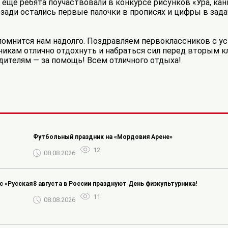
А ещё ребята поучаствовали в конкурсе рисунков «Ура, ка
озади остались первые палочки в прописях и цифры в зада
апомнится нам надолго. Поздравляем первоклассников с 
никам отлично отдохнуть и набраться сил перед вторым к
дителям — за помощь! Всем отличного отдыха!
️Футбольный праздник на «Мордовия Арене»
12
08.08.2026
 «Русская
8 августа в России празднуют День физкультурника!
11
08.08.2026