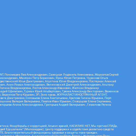
RIENT, Пономарев Лев Александрович, Савицкая Людмила Алексеевна, Маркелов Сергей
лександрович, Маняхин Петр Борисович, Ярош Юлия Петровна, Чуракова Ольга
ождественский Илья Дмитриевич, Апухтина Юлия Владимировна, Постернак Алексей
ьевич, Анин Роман Александрович, Великовский Дмитрий Александрович, Альтаир
ва Полина Владимировна, Лютов Александр Иванович, Жилкин Владимир
кадий Ефимович, Гурман Юрий Альбертович, Грезев Александр Викторович, Важенков
ич, Верзилов Петр Юрьевич, ЗП, Зона права, ЖУРНАЛИСТ-ИНОСТРАННЫЙ АГЕНТ,
вета Дмитриевна, Соловьева Елена Анатольевна, Арапова Галина Юрьевна, Перл
тошкина Валерия Валерьевна, Павлов Иван Юрьевич, Скворцова Елена Сергеевна,
горьева Алина Александровна, Григорьев Андрей Валерьевич , Гималова Регина
итики, Фонд борьбы с коррупцией, Альянс врачей, НАСИЛИЮ.НЕТ, Мы против СПИДа,
сдей Ерушалаим" (Милосердие), Центр поддержки и содействия развитию средств
Е, Благотворительный фонд охраны здоровья и защиты прав граждан,
Эра здоровья, Мемориал, Аналитический Центр Юрия Левады, Издательство Парк