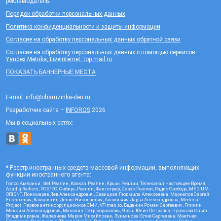
рекламодатель.
Порядок обработки персональных данных
Политика конфиденциальности и защиты информации
Согласие на обработку персональных данных обратной связи
Согласие на обработку персональных данных с помощью сервисов
Yandex.Metrika, LiveInternet, top.mail.ru
ПОКАЗАТЬ БАННЕРНЫЕ МЕСТА
E-mail: info@chamzinka-den.ru
Разработчик сайта –
INFOROS
2026
Мы в социальных сетях:
* Реестр иностранных средств массовой информации, выполняющих
функции иностранного агента:
Голос Америки, Idel.Реалии, Кавказ.Реалии, Крым.Реалии, Телеканал Настоящее Время,
Azatliq Radiosi, PCE/PC, Сибирь.Реалии, Фактограф, Север.Реалии, Радио Свобода, MEDIUM-
ORIENT, Пономарев Лев Александрович, Савицкая Людмила Алексеевна, Маркелов Сергей
Евгеньевич, Камалягин Денис Николаевич, Апахончич Дарья Александровна, Medusa
Project, Первое антикоррупционное СМИ, VTimes.io, Баданин Роман Сергеевич, Гликин
Максим Александрович, Маняхин Петр Борисович, Ярош Юлия Петровна, Чуракова Ольга
Владимировна, Железнова Мария Михайловна, Лукьянова Юлия Сергеевна, Маетная