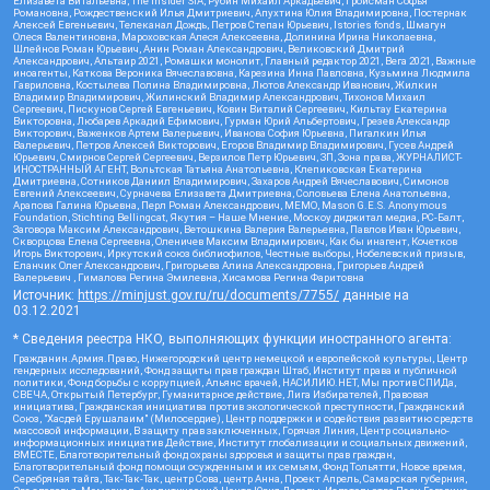
Елизавета Витальевна, The Insider SIA, Рубин Михаил Аркадьевич, Гройсман Софья
Романовна, Рождественский Илья Дмитриевич, Апухтина Юлия Владимировна, Постернак
Алексей Евгеньевич, Телеканал Дождь, Петров Степан Юрьевич, Istories fonds, Шмагун
Олеся Валентиновна, Мароховская Алеся Алексеевна, Долинина Ирина Николаевна,
Шлейнов Роман Юрьевич, Анин Роман Александрович, Великовский Дмитрий
Александрович, Альтаир 2021, Ромашки монолит, Главный редактор 2021, Вега 2021, Важные
иноагенты, Каткова Вероника Вячеславовна, Карезина Инна Павловна, Кузьмина Людмила
Гавриловна, Костылева Полина Владимировна, Лютов Александр Иванович, Жилкин
Владимир Владимирович, Жилинский Владимир Александрович, Тихонов Михаил
Сергеевич, Пискунов Сергей Евгеньевич, Ковин Виталий Сергеевич, Кильтау Екатерина
Викторовна, Любарев Аркадий Ефимович, Гурман Юрий Альбертович, Грезев Александр
Викторович, Важенков Артем Валерьевич, Иванова София Юрьевна, Пигалкин Илья
Валерьевич, Петров Алексей Викторович, Егоров Владимир Владимирович, Гусев Андрей
Юрьевич, Смирнов Сергей Сергеевич, Верзилов Петр Юрьевич, ЗП, Зона права, ЖУРНАЛИСТ-
ИНОСТРАННЫЙ АГЕНТ, Вольтская Татьяна Анатольевна, Клепиковская Екатерина
Дмитриевна, Сотников Даниил Владимирович, Захаров Андрей Вячеславович, Симонов
Евгений Алексеевич, Сурначева Елизавета Дмитриевна, Соловьева Елена Анатольевна,
Арапова Галина Юрьевна, Перл Роман Александрович, МЕМО, Mason G.E.S. Anonymous
Foundation, Stichting Bellingcat, Якутия – Наше Мнение, Москоу диджитал медиа, РС-Балт,
Заговора Максим Александрович, Ветошкина Валерия Валерьевна, Павлов Иван Юрьевич,
Скворцова Елена Сергеевна, Оленичев Максим Владимирович, Как бы инагент, Кочетков
Игорь Викторович, Иркутский союз библиофилов, Честные выборы, Нобелевский призыв,
Еланчик Олег Александрович, Григорьева Алина Александровна, Григорьев Андрей
Валерьевич , Гималова Регина Эмилевна, Хисамова Регина Фаритовна
Источник:
https://minjust.gov.ru/ru/documents/7755/
данные на
03.12.2021
* Сведения реестра НКО, выполняющих функции иностранного агента:
Гражданин.Армия.Право, Нижегородский центр немецкой и европейской культуры, Центр
гендерных исследований, Фонд защиты прав граждан Штаб, Институт права и публичной
политики, Фонд борьбы с коррупцией, Альянс врачей, НАСИЛИЮ.НЕТ, Мы против СПИДа,
СВЕЧА, Открытый Петербург, Гуманитарное действие, Лига Избирателей, Правовая
инициатива, Гражданская инициатива против экологической преступности, Гражданский
Союз, "Хасдей Ерушалаим" (Милосердие), Центр поддержки и содействия развитию средств
массовой информации, В защиту прав заключенных, Горячая Линия, Центр социально-
информационных инициатив Действие, Институт глобализации и социальных движений,
ВМЕСТЕ, Благотворительный фонд охраны здоровья и защиты прав граждан,
Благотворительный фонд помощи осужденным и их семьям, Фонд Тольятти, Новое время,
Серебряная тайга, Так-Так-Так, центр Сова, центр Анна, Проект Апрель, Самарская губерния,