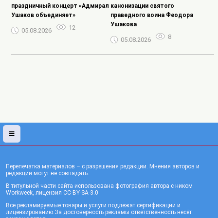
праздничный концерт «Адмирал
канонизации святого
Ушаков объединяет»
праведного воина Феодора
Ушакова
12
05.08.2026
8
05.08.2026
Перепечатка материалов – с разрешения редакции. Мнения авторов и
редакции могут не совпадать.
В титульной части сайта использована фотография автора с ником
Workweek, лицензия CC-BY-SA-3.0
Все рекламируемые товары и услуги подлежат сертификации и
лицензированию.За достоверность рекламы ответственность несёт