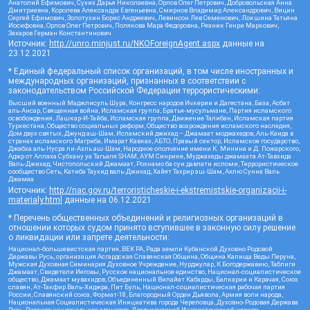
Анатолий Ефимович, Сухих Дарья Николаевна, Орлов Олег Петрович, Добровольская Анна
Дмитриевна, Королева Александра Евгеньевна, Смирнов Владимир Александрович, Вицин
Сергей Ефимович, Золотухин Борис Андреевич, Левинсон Лев Семенович, Локшина Татьяна
Иосифовна, Орлов Олег Петрович, Полякова Мара Федоровна, Резник Генри Маркович,
Захаров Герман Константинович
Источник:
http://unro.minjust.ru/NKOForeignAgent.aspx
данные на
23.12.2021
* Единый федеральный список организаций, в том числе иностранных и
международных организаций, признанных в соответствии с
законодательством Российской Федерации террористическими:
Высший военный Маджлисуль Шура, Конгресс народов Ичкерии и Дагестана, База, Асбат
аль-Ансар, Священная война, Исламская группа, Братья-мусульмане, Партия исламского
освобождения, Лашкар-И-Тайба, Исламская группа, Движение Талибан, Исламская партия
Туркестана, Общество социальных реформ, Общество возрождения исламского наследия,
Дом двух святых, Джунд аш-Шам, Исламский джихад – Джамаат моджахедов, Аль-Каида в
странах исламского Магриба, Имарат Кавказ, АБТО, Правый сектор, Исламское государство,
Джабха аль-Нусра ли-Ахль аш-Шам, Народное ополчение имени К. Минина и Д. Пожарского,
Аджр от Аллаха Субхану уа Тагьаля SHAM, АУМ Синрике, Муджахеды джамаата Ат-Тавхида
Валь-Джихад, Чистопольский Джамаат, Рохнамо ба суи давлати исломи, Террористическое
сообщество Сеть, Катиба Таухид валь-Джихад, Хайят Тахрир аш-Шам, Ахлю Сунна Валь
Джамаа
Источник:
http://nac.gov.ru/terroristicheskie-i-ekstremistskie-organizacii-i-
materialy.html
данные на
06.12.2021
* Перечень общественных объединений и религиозных организаций в
отношении которых судом принято вступившее в законную силу решение
о ликвидации или запрете деятельности:
Национал-большевистская партия, ВЕК РА, Рада земли Кубанской Духовно Родовой
Державы Русь, организация Асгардская Славянская Община, Община Капища Веды Перуна,
Мужская Духовная Семинария Духовное Учреждение, Нурджулар, К Богодержавию, Таблиги
Джамаат, Свидетели Иеговы, Русское национальное единство, Национал-социалистическое
общество, Джамаат мувахидов, Объединенный Вилайат Кабарды, Балкарии и Карачая, Союз
славян, Ат-Такфир Валь-Хиджра, Пит Буль, Национал-социалистическая рабочая партия
России, Славянский союз, Формат-18, Благородный Орден Дьявола, Армия воли народа,
Национальная Социалистическая Инициатива города Череповца, Духовно-Родовая Держава
Русь, Русское национальное единство, Древнерусской Инглистической церкви