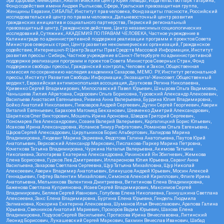
Эра здоровья, Мемориал, Аналитический Центр Юрия Левады, Издательство Парк Гагарина,
Фонд содействия имени Андрея Рылькова, Сфера, Уральская правозащитная группа,
Женщины Евразии, СИБАЛЬТ, Институт прав человека, Фонд защиты гласности, Российский
исследовательский центр по правам человека, Дальневосточный центр развития
гражданских инициатив и социального партнерства, Пермский региональный
правозащитный центр, Гражданское действие, Центр независимых социологических
исследований, Сутяжник, АКАДЕМИЯ ПО ПРАВАМ ЧЕЛОВЕКА, Частное учреждение в
Калининграде по административной поддержке реализации программ и проектов Совета
Министров северных стран, Центр развития некоммерческих организаций, Гражданское
содействие, Интернешнл-Р, Центр Защиты Прав Средств Массовой Информации, Институт
развития прессы - Сибирь, Частное учреждение в Санкт-Петербурге по административной
поддержке реализации программ и проектов Совета Министров Северных Стран, Фонд
поддержки свободы прессы, Гражданский контроль, Человек и Закон, Общественная
комиссия по сохранению наследия академика Сахарова, МЕМО. РУ, Институт региональной
прессы, Институт Развития Свободы Информации, Экозащита!-Женсовет, Общественный
вердикт, Евразийская антимонопольная ассоциация, Дзугкоева Регина Николаевна,
Кривенко Сергей Владимирович, Милославский Павел Юрьевич, Шнырова Ольга Вадимовна,
Чанышева Лилия Айратовна, Сидорович Ольга Борисовна, Туровский Александр Алексеевич,
Васильева Анастасия Евгеньевна, Ривина Анна Валерьевна, Бурдина Юлия Владимировна,
Бойко Анатолий Николаевич, Пивоваров Андрей Сергеевич, Дугин Сергей Георгиевич, Аверин
Виталий Евгеньевич, Барахоев Магомед Бекханович, Шевченко Дмитрий Александрович,
Шарипков Олег Викторович, Мошель Ирина Ароновна, Шведов Григорий Сергеевич,
Пономарев Лев Александрович, Созаев Валерий Валерьевич, Каргалицкий Борис Юльевич,
Исакова Ирина Александровна, Исламов Тимур Рифгатович, Романова Ольга Евгеньевна,
Щаров Сергей Алексадрович, Цирульников Борис Альбертович, Халидова Марина
Владимировна, Людевиг Марина Зариевна, Федотова Галина Анатольевна, Паутов Юрий
Анатольевич, Верховский Александр Маркович, Пислакова-Паркер Марина Петровна,
Кочеткова Татьяна Владимировна, Чуркина Наталья Валерьевна, Акимова Татьяна
Николаевна, Золотарева Екатерина Александровна, Рачинский Ян Збигневич, Жемкова
Елена Борисовна, Гудков Лев Дмитриевич, Илларионова Юлия Юрьевна, Саранг Анна
Васильевна, Захарова Светлана Сергеевна, Щур Татьяна Михайловна, Щур Николай
Алексеевич, Аверин Владимир Анатольевич, Блинушов Андрей Юрьевич, Мосин Алексей
Геннадьевич, Гефтер Валентин Михайлович, Симонов Алексей Кириллович, Флиге Ирина
Анатольевна, Мельникова Валентина Дмитриевна, Вититинова Елена Владимировна,
Баженова Светлана Куприяновна, Исаев Сергей Владимирович, Максимов Сергей
Владимирович, Беляев Сергей Иванович, Голубева Елена Николаевна, Ганнушкина Светлана
Алексеевна, Закс Елена Владимировна, Буртина Елена Юрьевна, Гендель Людмила
Залмановна, Кокорина Екатерина Алексеевна, Шуманов Илья Вячеславович, Арапова Галина
Юрьевна, Свечников Анатолий Мариевич, Прохоров Вадим Юрьевич, Шахова Елена
Владимировна, Подузов Сергей Васильевич, Протасова Ирина Вячеславовна, Литинский
Леонид Борисович, Лукашевский Сергей Маркович, Бахмин Вячеслав Иванович, Шабад